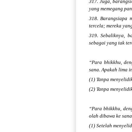
317. Juga, barangsi
yang memegang pand
318. Barangsiapa m
tercela; mereka yan
319. Sebaliknya, b
sebagai yang tak te
“Para bhikkhu, den
sana. Apakah lima i
(1) Tanpa menyelidi
(2) Tanpa menyelidi
“Para bhikkhu, deng
olah dibawa ke sana
(1) Setelah menyelid