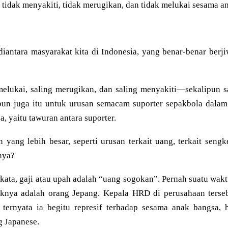
 tidak menyakiti, tidak merugikan, dan tidak melukai sesama a
iantara masyarakat kita di Indonesia, yang benar-benar berj
elukai, saling merugikan, dan saling menyakiti—sekalipun sa
ipun juga itu untuk urusan semacam suporter sepakbola dalam
, yaitu tawuran antara suporter.
yang lebih besar, seperti urusan terkait uang, terkait sengket
nya?
ata, gaji atau upah adalah “uang sogokan”. Pernah suatu wakt
knya adalah orang Jepang. Kepala HRD di perusahaan terse
 ternyata ia begitu represif terhadap sesama anak bangsa,
g Japanese.