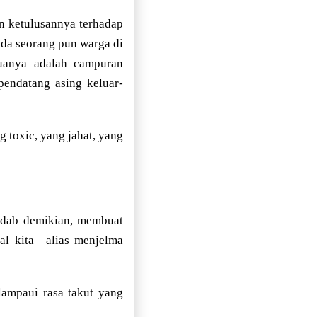
dan ketulusannya terhadap
ada seorang pun warga di
uanya adalah campuran
pendatang asing keluar-
 toxic, yang jahat, yang
radab demikian, membuat
tal kita—alias menjelma
lampaui rasa takut yang