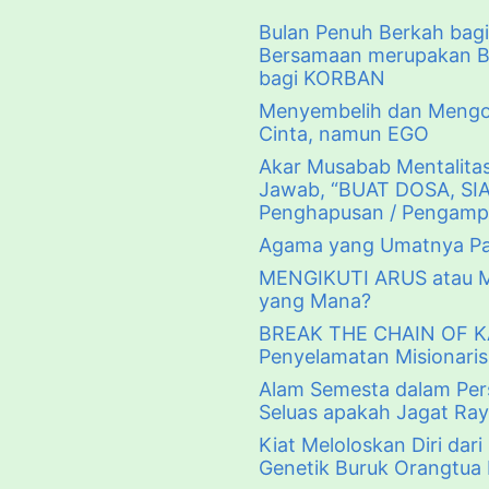
Bulan Penuh Berkah bag
Bersamaan merupakan B
bagi KORBAN
Menyembelih dan Mengo
Cinta, namun EGO
Akar Musabab Mentalita
Jawab, “BUAT DOSA, SI
Penghapusan / Pengamp
Agama yang Umatnya Pal
MENGIKUTI ARUS atau M
yang Mana?
BREAK THE CHAIN OF KA
Penyelamatan Misionari
Alam Semesta dalam Per
Seluas apakah Jagat Ray
Kiat Meloloskan Diri dar
Genetik Buruk Orangtua 