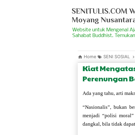
SENITULIS.COM We
Moyang Nusantar
Website untuk Mengenal A
Sahabat Buddhist. Temukan
Home
SENI SOSIAL
Kiat Mengata
Perenungan B
Ada yang tahu, arti m
“Nasionalis”, bukan b
menjadi “polisi moral
dangkal, bila tidak dapa