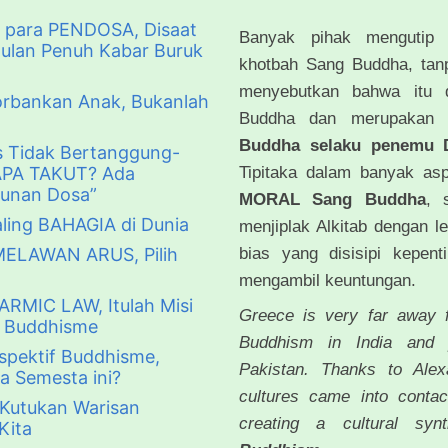
i para PENDOSA, Disaat
Banyak pihak mengutip 
ulan Penuh Kabar Buruk
khotbah Sang Buddha, tanp
menyebutkan bahwa itu d
rbankan Anak, Bukanlah
Buddha dan merupakan
Buddha selaku penemu
s Tidak Bertanggung-
Tipitaka dalam banyak 
APA TAKUT? Ada
unan Dosa”
MORAL Sang Buddha
, 
ing BAHAGIA di Dunia
menjiplak Alkitab dengan le
bias yang disisipi kepent
ELAWAN ARUS, Pilih
mengambil keuntungan.
RMIC LAW, Itulah Misi
Greece is very far away f
s Buddhisme
Buddhism in India and 
spektif Buddhisme,
Pakistan. Thanks to Alex
a Semesta ini?
cultures came into conta
i Kutukan Warisan
creating a cultural s
Kita