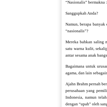
“Nasionalis” bermakna :
Sanggupkah Anda?
Namun, berapa banyak d
“nasionalis”?
Mereka bahkan saling m
satu warna kulit, sekal
antar sesama anak bangsa
Bagaimana untuk urusan 
agama, dan lain sebagai
Ajahn Brahm pernah berk
perusahaan yang pemili
Indonesia, namun telah
dengan “upah” oleh san