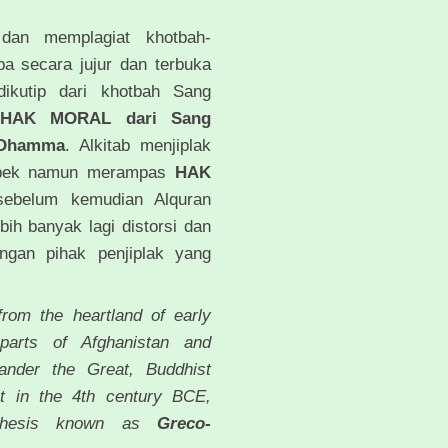
dan memplagiat khotbah-
a secara jujur dan terbuka
ikutip dari khotbah Sang
HAK MORAL dari Sang
 Dhamma
. Alkitab menjiplak
aspek namun merampas
HAK
sebelum kemudian Alquran
bih banyak lagi distorsi dan
ingan pihak penjiplak yang
rom the heartland of early
parts of Afghanistan and
ander the Great, Buddhist
ct in the 4th century BCE,
ynthesis known as
Greco-