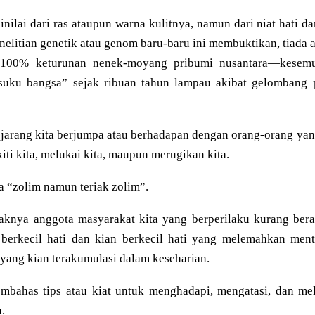
inilai dari ras ataupun warna kulitnya, namun dari niat hati 
nelitian genetik atau genom baru-baru ini membuktikan, tiada 
 100% keturunan nenek-moyang pribumi nusantara—kesem
 suku bangsa” sejak ribuan tahun lampau akibat gelombang 
 jarang kita berjumpa atau berhadapan dengan orang-orang yang
ti kita, melukai kita, maupun merugikan kita.
a “zolim namun teriak zolim”.
aknya anggota masyarakat kita yang berperilaku kurang be
sa berkecil hati dan kian berkecil hati yang melemahkan men
 yang kian terakumulasi dalam keseharian.
embahas tips atau kiat untuk menghadapi, mengatasi, dan me
.