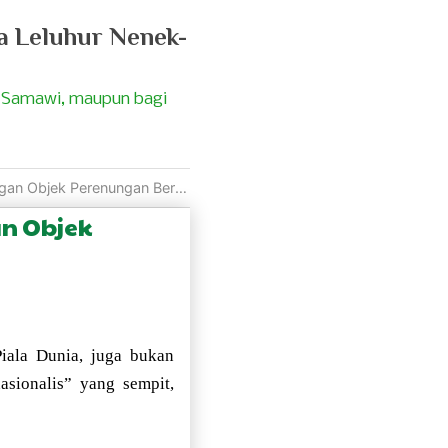
a Leluhur Nenek-
 Samawi, maupun bagi
nungan Berupa Dhamma, SELF-HELP
n Objek
iala Dunia, juga bukan
sionalis” yang sempit,