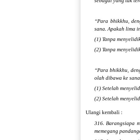
sebagai yang tak te
“Para bhikkhu, den
sana. Apakah lima i
(1) Tanpa menyelidi
(2) Tanpa menyelidi
“Para bhikkhu, deng
olah dibawa ke sana
(1) Setelah menyelid
(2) Setelah menyelid
Ulangi kembali :
316. Barangsiapa m
memegang pandangan