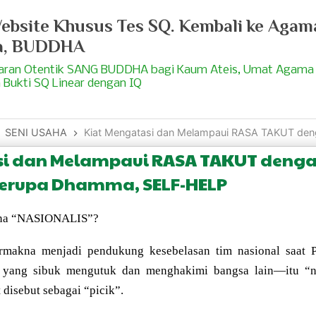
bsite Khusus Tes SQ. Kembali ke Agam
a, BUDDHA
jaran Otentik SANG BUDDHA bagi Kaum Ateis, Umat Agama
 Bukti SQ Linear dengan IQ
SENI USAHA
Kiat Mengatasi dan Melampaui RASA TAKUT dengan Objek Pere
si dan Melampaui RASA TAKUT denga
erupa Dhamma, SELF-HELP
akna “NASIONALIS”?
ermakna menjadi pendukung kesebelasan tim nasional saat P
” yang sibuk mengutuk dan menghakimi bangsa lain—itu “na
t disebut sebagai “picik”.