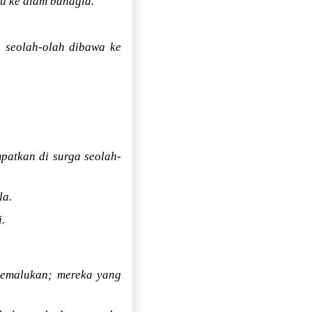
u ke alam bahagia.
a seolah-olah dibawa ke
patkan di surga seolah-
la.
.
memalukan; mereka yang