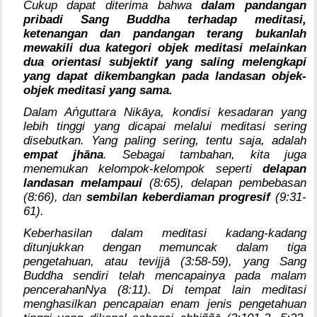
Cukup dapat diterima bahwa
dalam pandangan
pribadi Sang Buddha terhadap meditasi,
ketenangan dan pandangan terang bukanlah
mewakili dua kategori objek meditasi melainkan
dua orientasi subjektif yang saling melengkapi
yang dapat dikembangkan pada landasan objek-
objek meditasi yang sama.
ṅ
Dalam A
guttara Nikāya, kondisi kesadaran yang
lebih tinggi yang dicapai melalui meditasi sering
disebutkan. Yang paling sering, tentu saja, adalah
empat jhāna
. Sebagai tambahan, kita juga
menemukan kelompok-kelompok seperti
delapan
landasan melampaui
(8:65), delapan pembebasan
(8:66), dan
sembilan keberdiaman progresif
(9:31-
61).
Keberhasilan dalam meditasi kadang-kadang
ditunjukkan dengan memuncak dalam tiga
pengetahuan, atau tevijjā (3:58-59), yang Sang
Buddha sendiri telah mencapainya pada malam
pencerahanNya (8:11). Di tempat lain meditasi
menghasilkan pencapaian enam jenis pengetahuan