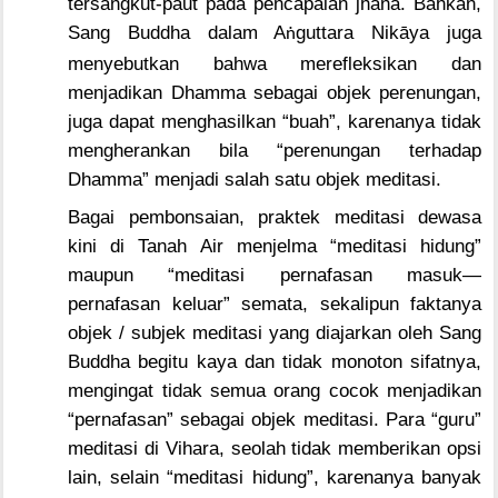
tersangkut-paut pada pencapaian jhāna. Bahkan,
Sang Buddha dalam A
guttara Nik
ā
ya juga
ṅ
menyebutkan bahwa merefleksikan dan
menjadikan Dhamma sebagai objek perenungan,
juga dapat menghasilkan “buah”, karenanya tidak
mengherankan bila “perenungan terhadap
Dhamma” menjadi salah satu objek meditasi.
Bagai pembonsaian, praktek meditasi dewasa
kini di Tanah Air menjelma “meditasi hidung”
maupun “meditasi pernafasan masuk—
pernafasan keluar” semata, sekalipun faktanya
objek / subjek meditasi yang diajarkan oleh Sang
Buddha begitu kaya dan tidak monoton sifatnya,
mengingat tidak semua orang cocok menjadikan
“pernafasan” sebagai objek meditasi. Para “guru”
meditasi di Vihara, seolah tidak memberikan opsi
lain, selain “meditasi hidung”, karenanya banyak