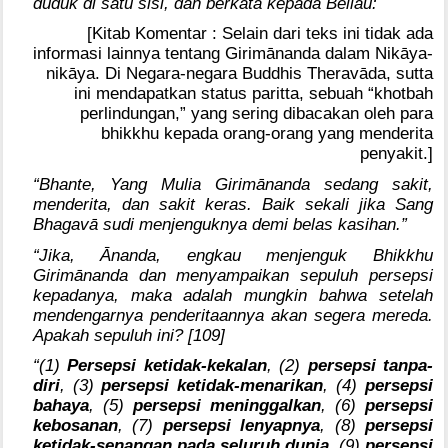
duduk di satu sisi, dan berkata kepada Beliau:
[Kitab Komentar : Selain dari teks ini tidak ada
informasi lainnya tentang Girimānanda dalam Nikāya-
nikāya. Di Negara-negara Buddhis Theravāda, sutta
ini mendapatkan status paritta, sebuah “khotbah
perlindungan,” yang sering dibacakan oleh para
bhikkhu kepada orang-orang yang menderita
penyakit.]
“Bhante, Yang Mulia Girimānanda sedang sakit,
menderita, dan sakit keras. Baik sekali jika Sang
Bhagavā sudi menjenguknya demi belas kasihan.”
“Jika, Ānanda, engkau menjenguk Bhikkhu
Girimānanda dan menyampaikan sepuluh persepsi
kepadanya, maka adalah mungkin bahwa setelah
mendengarnya penderitaannya akan segera mereda.
Apakah sepuluh ini? [109]
“(1)
Persepsi ketidak-kekalan
, (2)
persepsi tanpa-
diri
, (3)
persepsi ketidak-menarikan
, (4)
persepsi
bahaya
, (5)
persepsi meninggalkan
, (6)
persepsi
kebosanan
, (7)
persepsi lenyapnya
, (8)
persepsi
ketidak-senangan pada seluruh dunia
, (9)
persepsi