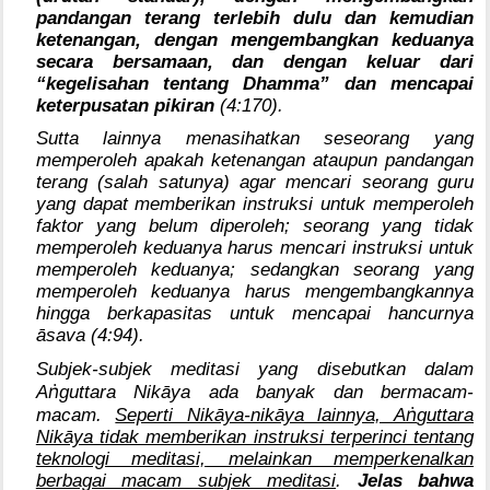
pandangan terang terlebih dulu dan kemudian
ketenangan, dengan mengembangkan keduanya
secara bersamaan, dan dengan keluar dari
“kegelisahan tentang Dhamma” dan mencapai
keterpusatan pikiran
(4:170).
Sutta lainnya menasihatkan seseorang yang
memperoleh apakah ketenangan ataupun pandangan
terang (salah satunya) agar mencari seorang guru
yang dapat memberikan instruksi untuk memperoleh
faktor yang belum diperoleh; seorang yang tidak
memperoleh keduanya harus mencari instruksi untuk
memperoleh keduanya; sedangkan seorang yang
memperoleh keduanya harus mengembangkannya
hingga berkapasitas untuk mencapai hancurnya
āsava (4:94).
Subjek-subjek meditasi yang disebutkan dalam
ṅ
A
guttara Nikāya ada banyak dan bermacam-
ṅ
macam.
Seperti Nikāya-nikāya lainnya, A
guttara
Nikāya tidak memberikan instruksi terperinci tentang
teknologi meditasi, melainkan memperkenalkan
berbagai macam subjek meditasi
.
Jelas bahwa