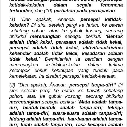
ketidak-kekalan dalam segala fenomena
terkondisi
, dan (10)
perhatian pada pernapasan
.
(1) “Dan apakah, Ānanda,
persepsi ketidak-
kekalan
? Di sini, setelah pergi ke hutan, ke bawah
sebatang pohon, atau ke gubuk kosong, seorang
bhikkhu
merenungkan
sebagai berikut: ‘
Bentuk
adalah tidak kekal, perasaan adalah tidak kekal,
persepsi adalah tidak kekal, aktivitas-aktivitas
kehendak adalah tidak kekal, kesadaran adalah
tidak kekal
.’ Demikianlah ia berdiam dengan
merenungkan ketidak-kekalan dalam kelima
kelompok unsur kehidupan yang tunduk pada
kemelekatan. Ini disebut persepsi ketidak-kekalan.
(2) “Dan apakah, Ānanda,
persepsi tanpa-diri
? Di
sini, setelah pergi ke hutan, ke bawah sebatang
pohon, atau ke gubuk kosong, seorang bhikkhu
merenungkan
sebagai berikut: ‘
Mata adalah tanpa-
diri, bentuk-bentuk adalah tanpa-diri; telinga
adalah tanpa-diri, suara-suara adalah tanpa-diri;
hidung adalah tanpa-diri, bau-bauan adalah tanpa-
diri; lidah adalah tanpa-diri, rasa kecapan adalah