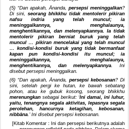
(5) “Dan apakah, Ānanda,
persepsi meninggalkan
?
Di sini,
seorang bhikkhu tidak mentolerir pikiran
nafsu indria yang telah muncul; ia
meninggalkannya, menghalaunya,
menghentikannya, dan melenyapkannya. Ia tidak
mentolerir pikiran berniat buruk yang telah
muncul … pikiran mencelakai yang telah muncul
… kondisi-kondisi buruk yang tidak bermanfaat
kapan pun kondisi-kondisi itu muncul; ia
meninggalkannya, menghalaunya,
menghentikannya, dan melenyapkannya
. Ini
disebut persepsi meninggalkan.
(6) “Dan apakah, Ānanda,
persepsi kebosanan
? Di
sini, setelah pergi ke hutan, ke bawah sebatang
pohon, atau ke gubuk kosong, seorang bhikkhu
merenungkan
sebagai berikut: ‘
Ini damai, ini luhur,
yaitu, tenangnya segala aktivitas, lepasnya segala
perolehan, hancurnya ketagihan, kebosanan,
nibbāna
.’ Ini disebut persepsi kebosanan.
[Kitab Komentar : Ini dan persepsi berikutnya adalah
perenungan reflektif pada nibbāna. Dalam skema