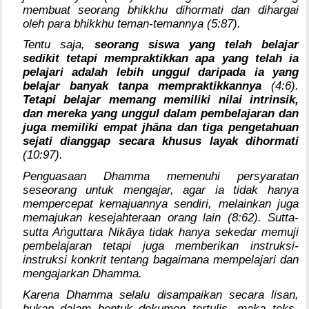
membuat seorang bhikkhu dihormati dan dihargai
oleh para bhikkhu teman-temannya (5:87).
Tentu saja,
seorang siswa yang telah belajar
sedikit tetapi mempraktikkan apa yang telah ia
pelajari adalah lebih unggul daripada ia yang
belajar banyak tanpa mempraktikkannya
(4:6).
Tetapi
belajar memang memiliki nilai intrinsik,
dan mereka yang unggul dalam pembelajaran dan
juga memiliki empat jhāna dan tiga pengetahuan
sejati dianggap secara khusus layak dihormati
(10:97).
Penguasaan Dhamma memenuhi persyaratan
seseorang untuk mengajar, agar ia tidak hanya
mempercepat kemajuannya sendiri, melainkan juga
memajukan kesejahteraan orang lain (8:62). Sutta-
ṅ
sutta A
guttara Nikāya tidak hanya sekedar memuji
pembelajaran tetapi juga memberikan instruksi-
instruksi konkrit tentang bagaimana mempelajari dan
mengajarkan Dhamma.
Karena Dhamma selalu disampaikan secara lisan,
bukan dalam bentuk dokumen tertulis, maka teks-