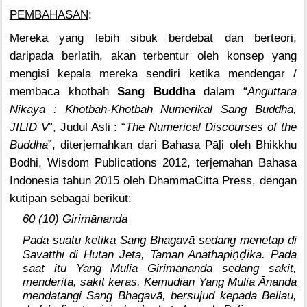
PEMBAHASAN
:
Mereka yang lebih sibuk berdebat dan berteori,
daripada berlatih, akan terbentur oleh konsep yang
mengisi kepala mereka sendiri ketika mendengar /
membaca khotbah
Sang Buddha
dalam “
A
ṅ
guttara
Nikāya : Khotbah-Khotbah Numerikal Sang Buddha,
JILID V
”, Judul Asli : “
The Numerical Discourses of the
Buddha
”, diterjemahkan dari Bahasa Pā
ḷ
i oleh Bhikkhu
Bodhi, Wisdom Publications 2012, terjemahan Bahasa
Indonesia tahun 2015 oleh DhammaCitta Press, dengan
kutipan sebagai berikut:
60 (10) Girimānanda
Pada suatu ketika Sang Bhagavā sedang menetap di
ṇḍ
Sāvatthī di Hutan Jeta, Taman Anāthapi
ika. Pada
saat itu Yang Mulia Girimānanda sedang sakit,
menderita, sakit keras. Kemudian Yang Mulia Ānanda
mendatangi Sang Bhagavā, bersujud kepada Beliau,