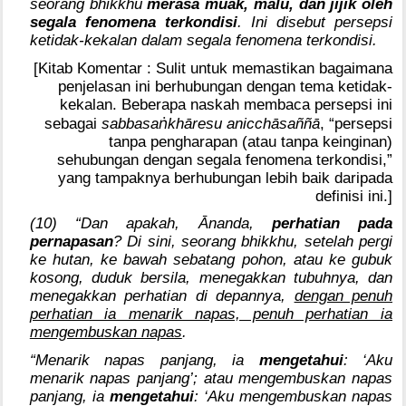
seorang bhikkhu
merasa muak, malu, dan jijik oleh
segala fenomena terkondisi
. Ini disebut persepsi
ketidak-kekalan dalam segala fenomena terkondisi.
[Kitab Komentar : Sulit untuk memastikan bagaimana
penjelasan ini berhubungan dengan tema ketidak-
kekalan. Beberapa naskah membaca persepsi ini
ṅ
sebagai
sabbasa
khāresu anicchāsaññā
, “persepsi
tanpa pengharapan (atau tanpa keinginan)
sehubungan dengan segala fenomena terkondisi,”
yang tampaknya berhubungan lebih baik daripada
definisi ini.]
(10) “Dan apakah, Ānanda,
perhatian pada
pernapasan
? Di sini, seorang bhikkhu, setelah pergi
ke hutan, ke bawah sebatang pohon, atau ke gubuk
kosong, duduk bersila, menegakkan tubuhnya, dan
menegakkan perhatian di depannya,
dengan penuh
perhatian ia menarik napas, penuh perhatian ia
mengembuskan napas
.
“Menarik napas panjang, ia
mengetahui
: ‘Aku
menarik napas panjang’; atau mengembuskan napas
panjang, ia
mengetahui
: ‘Aku mengembuskan napas