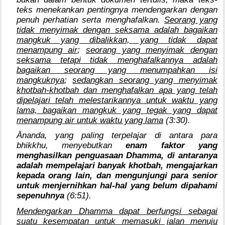
teks menekankan pentingnya mendengarkan dengan
penuh perhatian serta menghafalkan.
Seorang yang
tidak menyimak dengan seksama adalah bagaikan
mangkuk yang dibalikkan, yang tidak dapat
menampung air
;
seorang yang menyimak dengan
seksama tetapi tidak menghafalkannya adalah
bagaikan seorang yang menumpahkan isi
mangkuknya
;
sedangkan seorang yang menyimak
khotbah-khotbah dan menghafalkan apa yang telah
dipelajari telah melestarikannya untuk waktu yang
lama, bagaikan mangkuk yang tegak yang dapat
menampung air untuk waktu yang lama
(3:30).
Ānanda, yang paling terpelajar di antara para
bhikkhu, menyebutkan
enam faktor yang
menghasilkan penguasaan Dhamma, di antaranya
adalah mempelajari banyak khotbah, mengajarkan
kepada orang lain, dan mengunjungi para senior
untuk menjernihkan hal-hal yang belum dipahami
sepenuhnya
(6:51).
Mendengarkan Dhamma dapat berfungsi sebagai
suatu kesempatan untuk memasuki jalan menuju