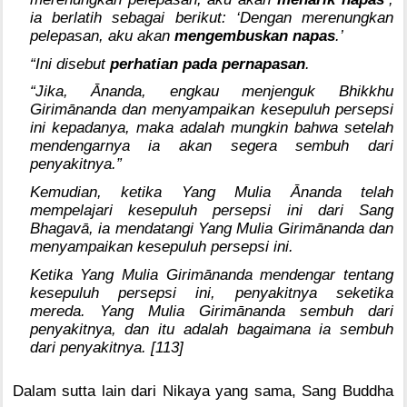
ia berlatih sebagai berikut: ‘Dengan merenungkan
pelepasan, aku akan
mengembuskan napas
.’
“Ini disebut
perhatian pada pernapasan
.
“Jika, Ānanda, engkau menjenguk Bhikkhu
Girimānanda dan menyampaikan kesepuluh persepsi
ini kepadanya, maka adalah mungkin bahwa setelah
mendengarnya ia akan segera sembuh dari
penyakitnya.”
Kemudian, ketika Yang Mulia Ānanda telah
mempelajari kesepuluh persepsi ini dari Sang
Bhagavā, ia mendatangi Yang Mulia Girimānanda dan
menyampaikan kesepuluh persepsi ini.
Ketika Yang Mulia Girimānanda mendengar tentang
kesepuluh persepsi ini, penyakitnya seketika
mereda. Yang Mulia Girimānanda sembuh dari
penyakitnya, dan itu adalah bagaimana ia sembuh
dari penyakitnya. [113]
Dalam sutta lain dari Nikaya yang sama, Sang Buddha