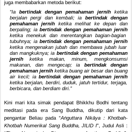
juga membabarkan metoda berikut:
“Ia
bertindak dengan pemahaman jernih
ketika
berjalan pergi dan kembali; ia
bertindak dengan
pemahaman jernih
ketika melihat ke depan dan
berpaling; ia
bertindak dengan pemahaman jernih
ketika menekuk dan merentangkan bagian-bagian
tubuhnya; ia
bertindak dengan pemahaman jernih
ketika mengenakan jubah dan membawa jubah luar
dan mangkuknya; ia
bertindak dengan pemahaman
jernih
ketika makan, minum, mengkonsumsi
makanan, dan mengecap; ia
bertindak dengan
pemahaman jernih
ketika buang air besar dan buang
air kecil; ia
bertindak dengan pemahaman jernih
ketika berjalan, berdiri, duduk, jatuh tertidur, terjaga,
berbicara, dan berdiam diri.”
Kini mari kita simak pendapat Bhikkhu Bodhi tentang
meditasi pada era Sang Buddha, dikutip dari kata
pengantar Beliau pada “
A
ṅ
guttara Nikāya : Khotbah-
Khotbah Numerikal Sang Buddha, JILID I
”, Judul Asli :