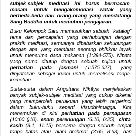
subjek-subjek meditasi ini harus bermacam-
macam untuk mengakomodasi watak yang
berbeda-beda dari orang-orang yang mendatangi
Sang Buddha untuk memohon pengajaran.
Buku Kelompok Satu memasukkan sebuah “katalog”
tema dan pencapaian yang berhubungan dengan
praktik meditasi, semuanya dibabarkan sehubungan
dengan apa yang membuat seorang bhikkhu layak
untuk menerima dana makanan (1:394-575). Nipāta
yang sama ditutup dengan sebuah pujian untuk
perhatian pada jasmani
(1:575-627), yang
dinyatakan sebagai kunci untuk merealisasi tanpa-
kematian.
ṅ
Sutta-sutta dalam A
guttara Nikāya menjelaskan
banyak subjek-subjek meditasi yang cukup dikenal
yang memperoleh perlakuan yang lebih terperinci
dalam buku-buku seperti Visuddhimagga. Kita
menemukan di sini
perhatian pada pernapasan
(10:60 §10),
enam perenungan
(6:10, 6:25),
cinta
kasih
(8:1, 11:15) bersama dengan seluruh empat
tanpa batas atau “alam brahma” (3:65, 8:63), dan