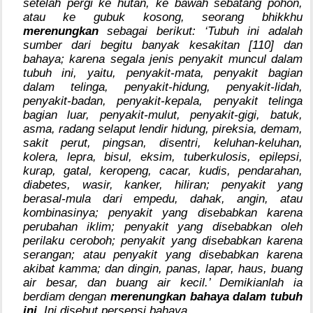
setelah pergi ke hutan, ke bawah sebatang pohon,
atau ke gubuk kosong, seorang bhikkhu
merenungkan
sebagai berikut: ‘Tubuh ini adalah
sumber dari begitu banyak kesakitan [110] dan
bahaya; karena segala jenis penyakit muncul dalam
tubuh ini, yaitu, penyakit-mata, penyakit bagian
dalam telinga, penyakit-hidung, penyakit-lidah,
penyakit-badan, penyakit-kepala, penyakit telinga
bagian luar, penyakit-mulut, penyakit-gigi, batuk,
asma, radang selaput lendir hidung, pireksia, demam,
sakit perut, pingsan, disentri, keluhan-keluhan,
kolera, lepra, bisul, eksim, tuberkulosis, epilepsi,
kurap, gatal, keropeng, cacar, kudis, pendarahan,
diabetes, wasir, kanker, hiliran; penyakit yang
berasal-mula dari empedu, dahak, angin, atau
kombinasinya; penyakit yang disebabkan karena
perubahan iklim; penyakit yang disebabkan oleh
perilaku ceroboh; penyakit yang disebabkan karena
serangan; atau penyakit yang disebabkan karena
akibat kamma; dan dingin, panas, lapar, haus, buang
air besar, dan buang air kecil.’ Demikianlah ia
berdiam dengan
merenungkan bahaya dalam tubuh
ini
. Ini disebut persepsi bahaya.