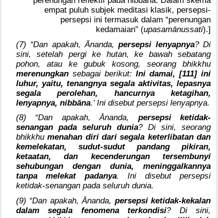
empat puluh subjek meditasi klasik, persepsi-
persepsi ini termasuk dalam “perenungan
kedamaian” (
upasamānussati
).]
(7) “Dan apakah, Ānanda,
persepsi lenyapnya
? Di
sini, setelah pergi ke hutan, ke bawah sebatang
pohon, atau ke gubuk kosong, seorang bhikkhu
merenungkan
sebagai berikut:
Ini damai, [111] ini
luhur, yaitu, tenangnya segala aktivitas, lepasnya
segala perolehan, hancurnya ketagihan,
lenyapnya, nibbāna
.’ Ini disebut persepsi lenyapnya.
(8) “Dan apakah, Ānanda,
persepsi ketidak-
senangan pada seluruh dunia
? Di sini, seorang
bhikkhu
menahan diri dari segala keterlibatan dan
kemelekatan, sudut-sudut pandang pikiran,
ketaatan, dan kecenderungan tersembunyi
sehubungan dengan dunia, meninggalkannya
tanpa melekat padanya
. Ini disebut persepsi
ketidak-senangan pada seluruh dunia.
(9) “Dan apakah, Ānanda,
persepsi ketidak-kekalan
dalam segala fenomena terkondisi
? Di sini,