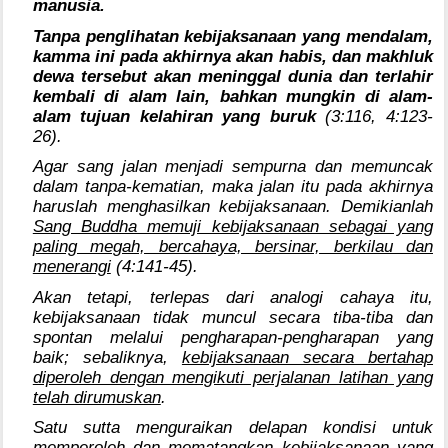
manusia.
Tanpa penglihatan kebijaksanaan yang mendalam,
kamma ini pada akhirnya akan habis, dan makhluk
dewa tersebut akan meninggal dunia dan terlahir
kembali di alam lain, bahkan mungkin di alam-
alam tujuan kelahiran yang buruk
(3:116, 4:123-
26).
Agar sang jalan menjadi sempurna dan memuncak
dalam tanpa-kematian, maka jalan itu pada akhirnya
haruslah menghasilkan kebijaksanaan. Demikianlah
Sang Buddha memuji kebijaksanaan sebagai yang
paling megah, bercahaya, bersinar, berkilau dan
menerangi
(4:141-45).
Akan tetapi, terlepas dari analogi cahaya itu,
kebijaksanaan tidak muncul secara tiba-tiba dan
spontan melalui pengharapan-pengharapan yang
baik; sebaliknya,
kebijaksanaan secara bertahap
diperoleh dengan mengikuti perjalanan latihan yang
telah dirumuskan
.
Satu sutta menguraikan delapan kondisi untuk
memperoleh dan mematangkan kebijaksanaan yang