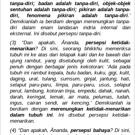
tanpa-diri; badan adalah tanpa-diri, objek-objek
sentuhan adalah tanpa-diri; pikiran adalah tanpa-
diri, fenomena pikiran adalah tanpa-diri
.’
Demikianlah ia berdiam dengan merenungkan tanpa-
diri dalam enam landasan indria internal dan
eksternal. Ini disebut persepsi tanpa-diri.
(3) “Dan apakah, Ānanda,
persepsi ketidak-
menarikan
? Di sini, seorang bhikkhu memeriksa
tubuh ini ke atas dari telapak kaki dan ke bawah dari
ujung rambut, yang diselubungi oleh kulit, sebagai
penuh dengan berbagai jenis kekotoran: ‘Ada pada
tubuh ini rambut kepala, bulu badan, kuku, gigi, kulit,
daging, urat, tulang, sumsum, ginjal, jantung, hati,
selaput paru-paru, limpa, paru-paru, usus, selaput
perut, lambung, kotoran tinja, empedu, dahak, nanah,
darah, keringat, lemak, air mata, pelumas, ludah,
ingus, cairan sendi, air kencing.’ Demikianlah ia
berdiam dengan
merenungkan ketidak-menarikan
dalam tubuh ini
. Ini disebut persepsi ketidak-
menarikan.
(4) “Dan apakah, Ānanda,
persepsi bahaya
? Di sini,