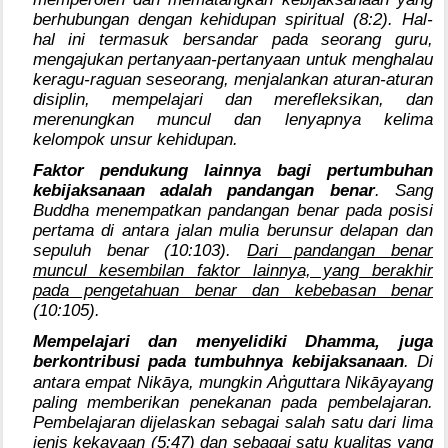
berhubungan dengan kehidupan spiritual (8:2). Hal-
hal ini termasuk bersandar pada seorang guru,
mengajukan pertanyaan-pertanyaan untuk menghalau
keragu-raguan seseorang, menjalankan aturan-aturan
disiplin, mempelajari dan merefleksikan, dan
merenungkan muncul dan lenyapnya kelima
kelompok unsur kehidupan.
Faktor pendukung lainnya bagi pertumbuhan
kebijaksanaan adalah pandangan benar
. Sang
Buddha menempatkan pandangan benar pada posisi
pertama di antara jalan mulia berunsur delapan dan
sepuluh benar (10:103).
Dari pandangan benar
muncul kesembilan faktor lainnya, yang berakhir
pada pengetahuan benar dan kebebasan benar
(10:105).
Mempelajari dan menyelidiki Dhamma, juga
berkontribusi pada tumbuhnya kebijaksanaan
. Di
ṅ
antara empat Nikāya, mungkin A
guttara Nikāyayang
paling memberikan penekanan pada pembelajaran.
Pembelajaran dijelaskan sebagai salah satu dari lima
jenis kekayaan (5:47) dan sebagai satu kualitas yang