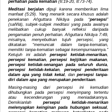
perhatian pada kematian
(6:19-20, 8:73-74).
Meditasi berjalan
dipuji karena memberikan lima
manfaat (5:29). Yang menarik secara khusus adalah
ṅ
penekanan A
guttara Nikāya pada “
persepsi
”
(saññā), subjek-subjek meditasi yang pada awalnya
melibatkan cukup banyak refleksi daripada
ṅ
pengamatan penuh perhatian. A
guttara Nikāya 7:49,
misalnya, menyebutkan tujuh persepsi, yang
dikatakan “memuncak dalam tanpa-kematian,
memiliki tanpa-kematian sebagai kesempurnaannya.”
Ketujuh ini adalah
persepsi ketidak-menarikan
,
persepsi kematian
,
persepsi kejijikan makanan
,
persepsi ketidak-senangan pada seluruh dunia
,
persepsi ketidak-kekalan
,
persepsi penderitaan
dalam apa yang tidak kekal
, dan
persepsi tanpa-
diri dalam apa yang merupakan penderitaan
.
Masing-masing dari persepsi ini kemudian
dihubungkan pada persepsi menyimpang tertentu
atau kecenderungan yang meniadakannya.
Demikianlah
persepsi ketidak-menarikan
melenyapkan keinginan pada hubungan seksual
,