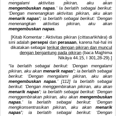
mengalami aktivitas pikiran, aku akan
mengembuskan napas
.’ Ia berlatih sebagai berikut:
‘Dengan menenangkan aktivitas pikiran, aku akan
menarik napas’
; ia berlatih sebagai berikut: ‘Dengan
menenangkan aktivitas pikiran, aku akan
mengembuskan napas
.
ṅ
[Kitab Komentar : Aktivitas pikiran (
cittasa
khāra
) di
sini adalah
persepsi
dan
perasaan
, karena hal-hal ini
dikatakan sebagai
terikat dengan pikiran dan muncul
dengan bergantung pada pikiran
(baca Majjhima
Nikāya 44.15, I 301,28-29).]
“Ia berlatih sebagai berikut: ‘Dengan mengalami
pikiran, aku akan
menarik napas’
; ia berlatih sebagai
berikut: ‘Dengan mengalami pikiran, aku akan
mengembuskan napas
.’ [112] Ia berlatih sebagai
berikut: ‘Dengan menggembirakan pikiran, aku akan
menarik napas’
; ia berlatih sebagai berikut: ‘Dengan
menggembirakan pikiran, aku akan
mengembuskan
napas
.’ Ia berlatih sebagai berikut: ‘Dengan
mengkonsentrasikan pikiran, aku akan
menarik
napas’
; ia berlatih sebagai berikut: ‘Dengan