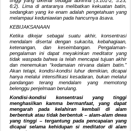
tinggi yang dikenal sebagai abhiññā (3:101-2, 5:23,
6:2). Lima di antaranya melibatkan kekuatan batin,
sedangkan yang ke enam adalah pengetahuan yang
melampaui keduniawian pada hancurnya āsava.
KEBIJAKSANAAN
Ketika dikejar sebagai suatu akhir, konsentrasi
mendalam disertai dengan sukacita, kebahagiaan,
ketenangan, dan keseimbangan. Pengalaman-
pengalaman ini dapat meyakinkan meditator yang
tidak waspada bahwa ia telah mencapai tujuan akhir
dan menemukan “kedamaian nirvana dalam batin.”
Akan tetapi, kondisi-kondisi luhur demikian, dicapai
hanya melalui intensifikasi kesadaran, bukan melalui
pandangan terang mendalam yang memotong
belenggu penjelmaan berulang.
Kondisi-kondisi konsentrasi yang tinggi
menghasilkan kamma bermanfaat, yang dapat
mengarah pada kelahiran kembali di alam
berbentuk atau tidak berbentuk – alam-alam dewa
yang tinggi – tergantung pada pencapaian yang
dicapai selama kehidupan si meditator di alam