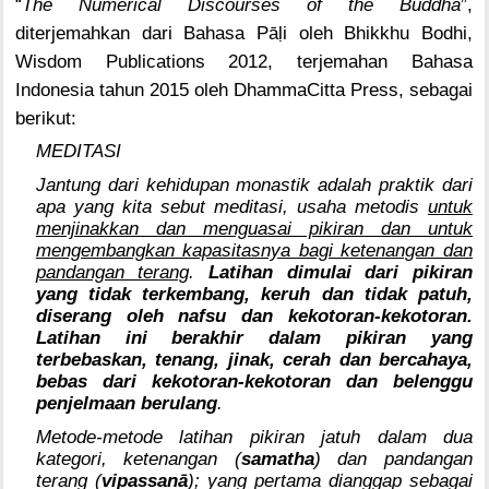
“
The Numerical Discourses of the Buddha
”,
diterjemahkan dari Bahasa Pā
ḷ
i oleh Bhikkhu Bodhi,
Wisdom Publications 2012, terjemahan Bahasa
Indonesia tahun 2015 oleh DhammaCitta Press, sebagai
berikut:
MEDITASI
Jantung dari kehidupan monastik adalah praktik dari
apa yang kita sebut meditasi, usaha metodis
untuk
menjinakkan dan menguasai pikiran dan untuk
mengembangkan kapasitasnya bagi ketenangan dan
pandangan terang
.
Latihan dimulai dari pikiran
yang tidak terkembang, keruh dan tidak patuh,
diserang oleh nafsu dan kekotoran-kekotoran.
Latihan ini berakhir dalam pikiran yang
terbebaskan, tenang, jinak, cerah dan bercahaya,
bebas dari kekotoran-kekotoran dan belenggu
penjelmaan berulang
.
Metode-metode latihan pikiran jatuh dalam dua
kategori, ketenangan (
samatha
) dan pandangan
terang (
vipassanā
); yang pertama dianggap sebagai