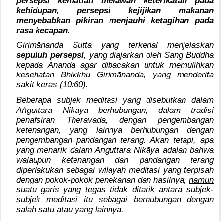
persepsi kematian melawan keterikatan pada
kehidupan
,
persepsi kejijikan makanan
menyebabkan pikiran menjauhi ketagihan pada
rasa kecapan
.
Girimānanda Sutta yang terkenal menjelaskan
sepuluh persepsi
, yang diajarkan oleh Sang Buddha
kepada Ānanda agar dibacakan untuk memulihkan
kesehatan Bhikkhu Girimānanda, yang menderita
sakit keras (10:60).
Beberapa subjek meditasi yang disebutkan dalam
ṅ
A
guttara Nikāya berhubungan, dalam tradisi
penafsiran Theravada, dengan pengembangan
ketenangan, yang lainnya berhubungan dengan
pengembangan pandangan terang. Akan tetapi, apa
ṅ
yang menarik dalam A
guttara Nikāya adalah bahwa
walaupun ketenangan dan pandangan terang
diperlakukan sebagai wilayah meditasi yang terpisah
dengan pokok-pokok penekanan dan hasilnya,
namun
suatu garis yang tegas tidak ditarik antara subjek-
subjek meditasi itu sebagai berhubungan dengan
salah satu atau yang lainnya
.