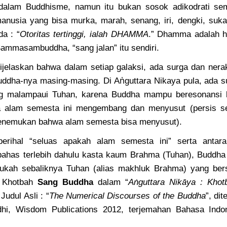
gi dalam Buddhisme, namun itu bukan sosok adikodrati s
manusia yang bisa murka, marah, senang, iri, dengki, suk
a : “
Otoritas tertinggi, ialah DHAMMA
.” Dhamma adalah h
ammasambuddha, “sang jalan” itu sendiri.
dijelaskan bahwa dalam setiap galaksi, ada surga dan nera
ṅ
uddha-nya masing-masing. Di A
guttara Nikaya pula, ada 
ng malampaui Tuhan, karena Buddha mampu beresonansi 
a alam semesta ini mengembang dan menyusut (persis sep
enemukan bahwa alam semesta bisa menyusut).
rihal “seluas apakah alam semesta ini” serta anta
 bahas terlebih dahulu kasta kaum Brahma (Tuhan), Budd
aukah sebaliknya Tuhan (alias makhluk Brahma) yang ber
a Khotbah
Sang Buddha
dalam “
A
ṅ
guttara Nikāya : Khot
 Judul Asli : “
The Numerical Discourses of the Buddha
”, di
dhi, Wisdom Publications 2012, terjemahan Bahasa Indo