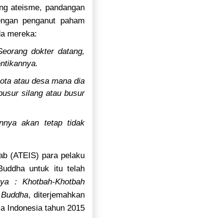
ang ateisme, pandangan
dengan penganut paham
da mereka:
eorang dokter datang,
ntikannya.
kota atau desa mana dia
busur silang atau busur
nnya akan tetap tidak
ab (ATEIS) para pelaku
uddha untuk itu telah
aya : Khotbah-Khotbah
 Buddha
, diterjemahkan
sa Indonesia tahun 2015