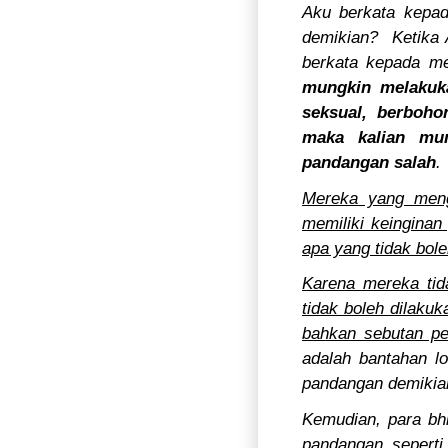
Aku berkata kepad
demikian?
Ketika
berkata kepada m
mungkin melakuka
seksual, berboho
maka kalian mun
pandangan salah
.
Mereka yang meng
memiliki keinginan
apa yang tidak bole
Karena mereka tid
tidak boleh dilaku
bahkan sebutan pe
adalah bantahan l
pandangan demikia
Kemudian, para bh
pandangan seperti