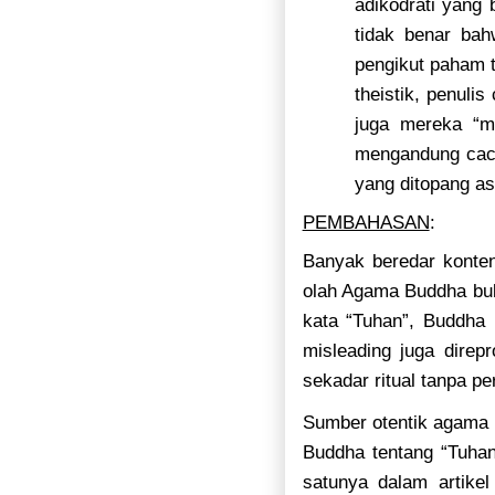
adikodrati yang
tidak benar ba
pengikut paham 
theistik, penuli
juga mereka “m
mengandung caca
yang ditopang as
PEMBAHASAN
:
Banyak beredar konte
olah Agama Buddha buka
kata “Tuhan”, Buddha
misleading juga dire
sekadar ritual tanpa p
Sumber otentik agama B
Buddha tentang “Tuhan
satunya dalam artikel