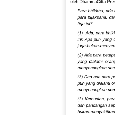
oleh DhammaCitta Pres
Para bhikkhu, ada t
para bijaksana, d
tiga ini?
(1)
Ada, para bhik
ini: Apa pun yang d
juga-bukan-menyena
(2) Ada para petap
yang dialami oran
menyenangkan semu
(3) Dan ada para p
pun yang dialami o
menyenangkan
sem
(3) Kemudian, par
dan pandangan sepe
bukan-menyakitkan