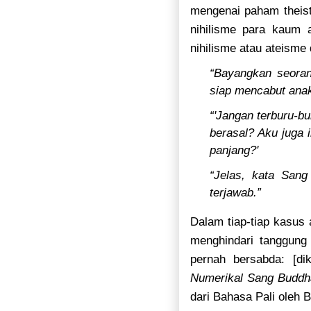
mengenai paham theist
nihilisme para kaum 
nihilisme atau ateism
“Bayangkan seoran
siap mencabut anak
“'Jangan terburu-b
berasal? Aku juga i
panjang?'
“Jelas, kata Sang
terjawab.”
Dalam tiap-tiap kasus
menghindari tanggung
pernah bersabda: [di
Numerikal Sang Buddha
dari Bahasa Pali oleh 