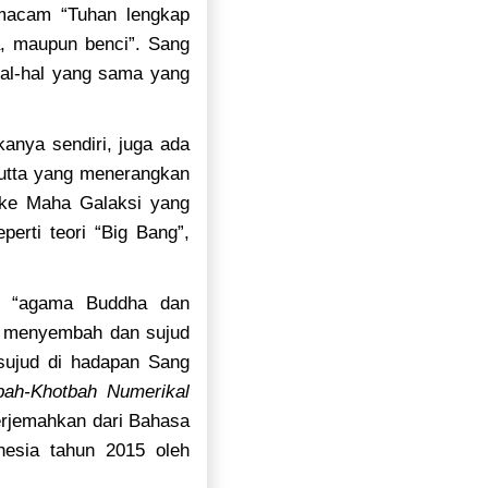
emacam “Tuhan lengkap
a, maupun benci”. Sang
al-hal yang sama yang
kanya sendiri, juga ada
sutta yang menerangkan
ke Maha Galaksi yang
erti teori “Big Bang”,
ra “agama Buddha dan
ha menyembah dan sujud
sujud di hadapan Sang
bah-Khotbah Numerikal
terjemahkan dari Bahasa
nesia tahun 2015 oleh