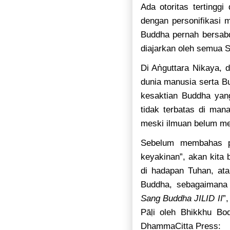
Ada otoritas terting
dengan personifikasi 
Buddha pernah bersabd
diajarkan oleh semua S
ṅ
Di A
guttara Nikaya, 
dunia manusia serta B
kesaktian Buddha ya
tidak terbatas di man
meski ilmuan belum m
Sebelum membahas pe
keyakinan”, akan kita
di hadapan Tuhan, at
Buddha, sebagaiman
Sang Buddha JILID II
”,
Pā
ḷ
i oleh Bhikkhu Bo
DhammaCitta Press: