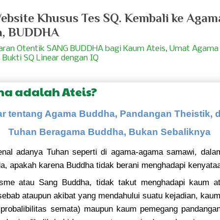
bsite Khusus Tes SQ. Kembali ke Agam
a, BUDDHA
jaran Otentik SANG BUDDHA bagi Kaum Ateis, Umat Agama
 Bukti SQ Linear dengan IQ
a adalah Ateis?
r tentang Agama Buddha, Pandangan Theistik, 
Tuhan Beragama Buddha, Bukan Sebaliknya
nal adanya Tuhan seperti di agama-agama samawi, dal
a, apakah karena Buddha tidak berani menghadapi kenyata
me atau Sang Buddha, tidak takut menghadapi kaum a
 sebab ataupun akibat yang mendahului suatu kejadian, ka
probalibilitas semata) maupun kaum pemegang pandangan 