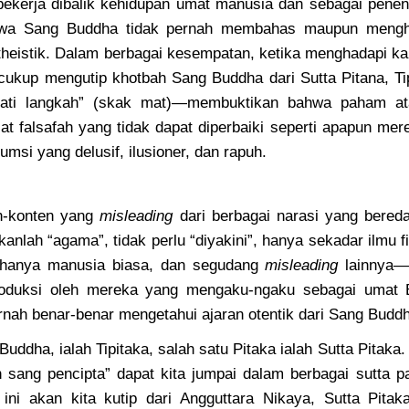
 bekerja dibalik kehidupan umat manusia dan sebagai penen
hwa Sang Buddha tidak pernah membahas maupun mengh
theistik. Dalam berbagai kesempatan, ketika menghadapi 
s cukup mengutip khotbah Sang Buddha dari Sutta Pitana, Tip
ati langkah” (skak mat)—membuktikan bahwa paham a
t falsafah yang tidak dapat diperbaiki seperti apapun 
umsi yang delusif, ilusioner, dan rapuh.
n-konten yang
misleading
dari berbagai narasi yang bereda
nlah “agama”, tidak perlu “diyakini”, hanya sekadar ilmu fi
 hanya manusia biasa, dan segudang
misleading
lainnya—
produksi oleh mereka yang mengaku-ngaku sebagai umat
ernah benar-benar mengetahui ajaran otentik dari Sang Budd
uddha, ialah Tipitaka, salah satu Pitaka ialah Sutta Pitaka
 sang pencipta” dapat kita jumpai dalam berbagai sutta pa
 ini akan kita kutip dari Angguttara Nikaya, Sutta Pit