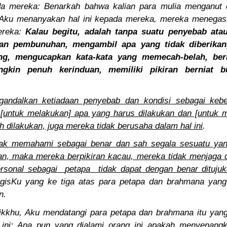
a mereka: Benarkah bahwa kalian para mulia menganut 
 Aku menanyakan hal ini kepada mereka, mereka menega
ereka:
Kalau begitu, adalah tanpa suatu penyebab ata
n pembunuhan, mengambil apa yang tidak diberikan,
ng, mengucapkan kata-kata yang memecah-belah, berk
gkin penuh kerinduan, memiliki pikiran berniat 
andalkan ketiadaan penyebab dan kondisi sebagai kebe
 [untuk melakukan] apa yang harus dilakukan dan [untuk 
h dilakukan, juga mereka tidak berusaha dalam hal ini
.
ak memahami sebagai benar dan sah segala sesuatu yan
kan, maka mereka berpikiran kacau, mereka tidak menjaga d
rsonal sebagai
petapa
tidak dapat dengan benar dituj
ogisKu yang ke tiga atas para petapa dan brahmana yang
n.
ikkhu, Aku mendatangi para petapa dan brahmana itu yan
 ini: Apa pun yang dialami orang ini apakah menyenangk