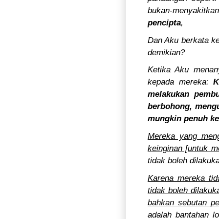
bukan-menyakitka
pencipta
,
Dan Aku berkata k
demikian?
Ketika Aku menan
kepada mereka:
K
melakukan pembun
berbohong, mengu
mungkin penuh ker
Mereka yang menga
keinginan [untuk m
tidak boleh dilakuk
Karena mereka tid
tidak boleh dilaku
bahkan sebutan pe
adalah bantahan l