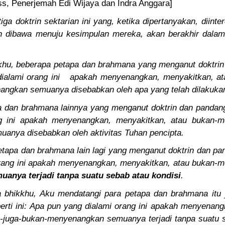
s, Penerjemah Edi Wijaya dan Indra Anggara]
iga doktrin sektarian ini yang, ketika dipertanyakan, diinte
an dibawa menuju kesimpulan mereka, akan berakhir dalam
khu, beberapa petapa dan brahmana yang menganut doktrin
ialami orang ini
apakah menyenangkan, menyakitkan, at
ngkan semuanya disebabkan oleh apa yang telah dilakukan
a dan brahmana lainnya yang menganut doktrin dan pandanga
g ini apakah menyenangkan, menyakitkan, atau bukan-me
anya disebabkan oleh aktivitas Tuhan pencipta.
etapa dan brahmana lain lagi yang menganut doktrin dan pan
rang ini apakah menyenangkan, menyakitkan, atau bukan-m
uanya terjadi tanpa suatu sebab atau kondisi
.
a bhikkhu, Aku mendatangi para petapa dan brahmana itu
rti ini: Apa pun yang dialami orang ini apakah menyenang
-juga-bukan-menyenangkan semuanya terjadi tanpa suatu s