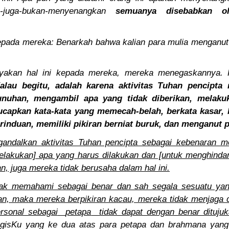
n-juga-bukan-menyenangkan
semuanya disebabkan ol
epada mereka: Benarkah bahwa kalian para mulia menganut
yakan hal ini kepada mereka, mereka menegaskannya. 
alau begitu, adalah karena aktivitas Tuhan pencipta
uhan, mengambil apa yang tidak diberikan, melakuka
capkan kata-kata yang memecah-belah, berkata kasar, 
induan, memiliki pikiran berniat buruk, dan menganut 
ndalkan aktivitas Tuhan pencipta sebagai kebenaran me
elakukan] apa yang harus dilakukan dan [untuk menghinda
an, juga mereka tidak berusaha dalam hal ini.
ak memahami sebagai benar dan sah segala sesuatu yan
kan, maka mereka berpikiran kacau, mereka tidak menjaga d
rsonal sebagai
petapa
tidak dapat dengan benar dituj
ogisKu yang ke dua atas para petapa dan brahmana yang