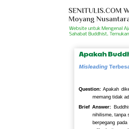
SENITULIS.COM We
Moyang Nusantar
Website untuk Mengenal A
Sahabat Buddhist. Temukan
Apakah Buddh
Misleading
Terbesa
Question:
Apakah dike
memang tidak ad
Brief Answer:
Buddhis
nihilisme, tanpa
berpegang pada 