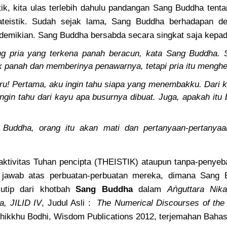
ik, kita ulas terlebih dahulu pandangan Sang Buddha tent
ateistik. Sudah sejak lama, Sang Buddha berhadapan 
e demikian. Sang Buddha bersabda secara singkat saja kepa
g pria yang terkena panah beracun, kata Sang Buddha. S
 panah dan memberinya penawarnya, tetapi pria itu menghe
uru! Pertama, aku ingin tahu siapa yang menembakku. Dari 
ngin tahu dari kayu apa busurnya dibuat. Juga, apakah itu 
 Buddha, orang itu akan mati dan pertanyaan-pertanyaa
 aktivitas Tuhan pencipta (THEISTIK) ataupun tanpa-penyeb
 jawab atas perbuatan-perbuatan mereka, dimana Sang B
ṅ
kutip dari khotbah
Sang Buddha
dalam
A
guttara Nik
, JILID IV
, Judul Asli :
The Numerical Discourses of the
Bhikkhu Bodhi, Wisdom Publications 2012, terjemahan Baha