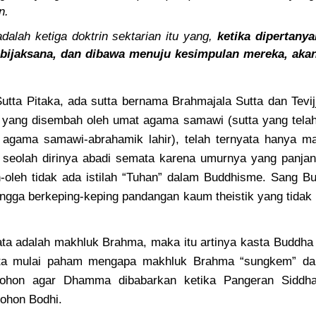
n.
adalah ketiga doktrin sektarian itu yang,
ketika dipertanya
 bijaksana, dan dibawa menuju kesimpulan mereka, akan
tta Pitaka, ada sutta bernama Brahmajala Sutta dan Tevijja 
” yang disembah oleh umat agama samawi (sutta yang telah
 agama samawi-abrahamik lahir), telah ternyata hanya m
 seolah dirinya abadi semata karena umurnya yang panjan
-oleh tidak ada istilah “Tuhan” dalam Buddhisme. Sang 
gga berkeping-keping pandangan kaum theistik yang tidak
ata adalah makhluk Brahma, maka itu artinya kasta Buddha 
ita mulai paham mengapa makhluk Brahma “sungkem” dan
hon agar Dhamma dibabarkan ketika Pangeran Siddh
ohon Bodhi.