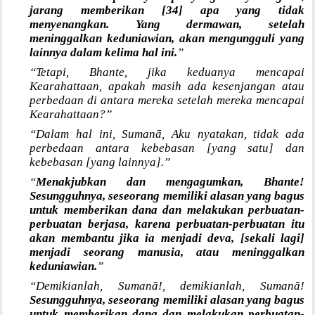
jarang memberikan [34] apa yang tidak
menyenangkan. Yang dermawan, setelah
meninggalkan keduniawian, akan mengungguli yang
lainnya dalam kelima hal ini.
”
“Tetapi, Bhante, jika keduanya mencapai
Kearahattaan, apakah masih ada kesenjangan atau
perbedaan di antara mereka setelah mereka mencapai
Kearahattaan?”
“Dalam hal ini, Sumanā, Aku nyatakan, tidak ada
perbedaan antara kebebasan [yang satu] dan
kebebasan [yang lainnya].”
“
Menakjubkan dan mengagumkan, Bhante!
Sesungguhnya, seseorang memiliki alasan yang bagus
untuk memberikan dana dan melakukan perbuatan-
perbuatan berjasa, karena perbuatan-perbuatan itu
akan membantu jika ia menjadi deva, [sekali lagi]
menjadi seorang manusia, atau meninggalkan
keduniawian.
”
“Demikianlah, Sumanā!, demikianlah, Sumanā!
Sesungguhnya, seseorang memiliki alasan yang bagus
untuk memberikan dana dan melakukan perbuatan-