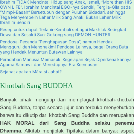
Ibrahim TIDAK Mencintai Hidup sang Anak, Ismail, “More than HIS
OWN LIFE”. Ibrahim Mencintai EGO-nya Sendiri, Tergila-Gila pada
“Mimpi-Basah” Bersetubuh dengan Puluhan Bidadari, sehingga
Tega Menyembelih Leher Milik Sang Anak, Bukan Leher Milik
Ibrahim Sendiri
Resep untuk dapat Terlahir-Kembali sebagai Makhluk Setingkat
Dewa dan Sesakti Sun-Gokong sang DEMON HUNTER
Pendosa-Pecandu “Penghapusan Dosa”, namun Hendak
Menggurui dan Menghakimi Pendosa Lainnya, bagai Orang Buta
yang Hendak Menuntun Butawan Lainnya
Peradaban Manusia Memasuki Kegelapan Sejak Diperkenalkannya
Agama Samawi, dan Meredupnya Era Keemasan
Sejahat apakah Māra si Jahat?
Khotbah Sang BUDDHA
Banyak pihak mengutip dan memplagiat khotbah-khotbah
Sang Buddha, tanpa secara jujur dan terbuka menyebutkan
bahwa itu dikutip dari khotbah Sang Buddha dan merupakan
HAK MORAL dari Sang Buddha selaku penemu
Dhamma
. Alkitab menjiplak Tipitaka dalam banyak aspek