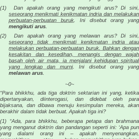
(1)
Dan apakah orang yang mengikuti arus? Di sini
seseorang menikmati kenikmatan indria dan melakukan
perbuatan-perbuatan buruk
. Ini disebut orang yan
mengikuti arus
.
(2)
Dan apakah orang yang melawan arus? Di sini
seseorang tidak menikmati kenikmatan indria atau
melakukan perbuatan-perbuatan buruk. Bahkan dengan
kesakitan dan kesedihan, menangis dengan wajah
basah oleh air mata, ia menjalani kehidupan spiritual
yang lengkap dan murni
. Ini disebut orang yang
melawan arus
.
~0~
“Para bhikkhu, ada tiga doktrin sektarian ini yang, ketika
dipertanyakan, diinterogasi, dan didebat oleh para
bijaksana, dan dibawa menuju kesimpulan mereka, akan
berakhir dalam tidak berbuat. Apakah tiga ini?
(1) “Ada, para bhikkhu, beberapa petapa dan brahmana
yang menganut doktrin dan pandangan seperti ini: ‘Apa pun
yang dialami orang ini – apakah menyenangkan,