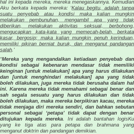
hal ini kepada mereka, mereka menegaskannya. Kemudian
Aku berkata kepada mereka: ‘
Kalau begitu, adalah tanp
suatu penyebab atau kondisi maka kalian mungkin
melakukan pembunuhan, mengambil apa yang tidak
diberikan, melakukan aktivitas seksual, berbohong,
mengucapkan kata-kata yang memecah-belah, berkata
kasar, bergosip; maka kalian mungkin penuh kerinduan,
memiliki pikiran berniat buruk, dan menganut pandangan
salah
.’
“
Mereka yang mengandalkan ketiadaan penyebab dan
kondisi sebagai kebenaran mendasar tidak memiliki
keinginan [untuk melakukan] apa yang harus dilakukan
dan [untuk menghindari melakukan] apa yang tidak
boleh dilakukan, juga mereka tidak berusaha dalam hal
ini. Karena mereka tidak memahami sebagai benar dan
sah segala sesuatu yang harus dilakukan dan tidak
boleh dilakukan, maka mereka berpikiran kacau, mereka
tidak menjaga diri mereka sendiri, dan bahkan sebutan
personal sebagai ‘petapa’ tidak dapat dengan benar
ditujukan kepada mereka
. Ini adalah bantahan logisK
yang ke tiga atas para petapa dan brahmana yang
menganut doktrin dan pandangan demikian.