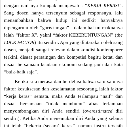
dengan naif-nya kompak menjawab : “
KERJA KERAS!
”.
Sang dosen hanya tersenyum sebagai responsnya, lalu
menambahkan bahwa hidup ini sedikit banyaknya
dipengaruhi oleh “garis tangan”—dalam hal ini maknanya
ialah “faktor X”, yakni “faktor KEBERUNTUNGAN” (
the
LUCK FACTOR
) itu sendiri. Apa yang diutarakan oleh sang
dosen, menjadi sangat relevan dalam kondisi kontemporer
terkini, disaat persaingan dan kompetisi begitu ketat, dan
disaat bersamaan keadaan ekonomi sedang jauh dari kata
“baik-baik saja”.
Ketika kita merasa dan berdelusi bahwa satu-satunya
faktor kesuksesan dan keselamatan seseorang, ialah faktor
“kerja keras” semata, maka Anda terlampau “naif” dan
disaat bersamaan “tidak membumi” alias terlampau
menyombongkan diri Anda sendiri (
overestimated
diri
sendiri). Ketika Anda menemukan diri Anda yang selama
ini telah “bekerja (secara) keras”, namun justru tersisih