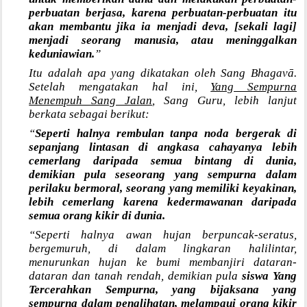
perbuatan berjasa, karena perbuatan-perbuatan itu
akan membantu jika ia menjadi deva, [sekali lagi]
menjadi seorang manusia, atau meninggalkan
keduniawian.
”
Itu adalah apa yang dikatakan oleh Sang Bhagavā.
Setelah mengatakan hal ini,
Yang Sempurna
Menempuh Sang Jalan
, Sang Guru, lebih lanjut
berkata sebagai berikut:
“
Seperti halnya rembulan tanpa noda bergerak di
sepanjang lintasan di angkasa cahayanya lebih
cemerlang daripada semua bintang di dunia,
demikian pula seseorang yang sempurna dalam
perilaku bermoral, seorang yang memiliki keyakinan,
lebih cemerlang karena kedermawanan daripada
semua orang kikir di dunia.
“Seperti halnya awan hujan berpuncak-seratus,
bergemuruh, di dalam lingkaran halilintar,
menurunkan hujan ke bumi membanjiri dataran-
dataran dan tanah rendah, demikian pula
siswa Yang
Tercerahkan Sempurna, yang bijaksana yang
sempurna dalam penglihatan, melampaui orang kikir