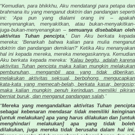
“Kemudian, para bhikkhu, Aku mendatangi para petapa dan
brahmana itu yang menganut doktrin dan pandangan seperti
ini: ‘Apa pun yang dialami orang ini – apakah
menyenangkan, menyakitkan, atau bukan-menyakitkan-
juga-bukan-menyenangkan –
semuanya disebabkan oleh
aktivitas Tuhan pencipta
,’ Dan Aku berkata kepad
mereka: ‘Benarkah bahwa kalian para mulia menganut
doktrin dan pandangan demikian?’ Ketika Aku menanyakan
hal ini kepada mereka, mereka menegaskannya. Kemudian
Aku berkata kepada mereka: ‘
Kalau begitu, adalah karen
aktivitas Tuhan pencipta maka kalian mungkin melakukan
pembunuhan, mengambil apa yang tidak diberikan,
melakukan aktivitas seksual, berbohong, mengucapkan
kata-kata yang memecah-belah, berkata kasar, bergosip;
maka kalian mungkin penuh kerinduan, memiliki pikiran
berniat buruk, dan menganut pandangan salah
.’
“
Mereka yang mengandalkan aktivitas Tuhan pencipta
sebagai kebenaran mendasar tidak memiliki keinginan
[untuk melakukan] apa yang harus dilakukan dan [untuk
menghindari melakukan] apa yang tidak boleh
dilakukan, juga mereka tidak berusaha dalam hal ini.