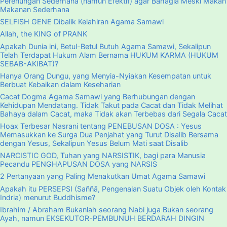
Perenungan Sederhana (namun Efektif) agar Bahagia Meski Makan
Makanan Sederhana
SELFISH GENE Dibalik Kelahiran Agama Samawi
Allah, the KING of PRANK
Apakah Dunia ini, Betul-Betul Butuh Agama Samawi, Sekalipun
Telah Terdapat Hukum Alam Bernama HUKUM KARMA (HUKUM
SEBAB-AKIBAT)?
Hanya Orang Dungu, yang Menyia-Nyiakan Kesempatan untuk
Berbuat Kebaikan dalam Keseharian
Cacat Dogma Agama Samawi yang Berhubungan dengan
Kehidupan Mendatang. Tidak Takut pada Cacat dan Tidak Melihat
Bahaya dalam Cacat, maka Tidak akan Terbebas dari Segala Cacat
Hoax Terbesar Nasrani tentang PENEBUSAN DOSA : Yesus
Memasukkan ke Surga Dua Penjahat yang Turut Disalib Bersama
dengan Yesus, Sekalipun Yesus Belum Mati saat Disalib
NARCISTIC GOD, Tuhan yang NARSISTIK, bagi para Manusia
Pecandu PENGHAPUSAN DOSA yang NARSIS
2 Pertanyaan yang Paling Menakutkan Umat Agama Samawi
Apakah itu PERSEPSI (Saññā, Pengenalan Suatu Objek oleh Kontak
Indria) menurut Buddhisme?
Ibrahim / Abraham Bukanlah seorang Nabi juga Bukan seorang
Ayah, namun EKSEKUTOR-PEMBUNUH BERDARAH DINGIN