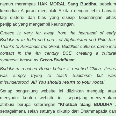
namun merampas
HAK MORAL Sang Buddha
, sebelu
kemudian Alquran menjiplak Alkitab dengan lebih banyak
lagi distorsi dan bias yang disisipi kepentingan pihak
penjiplak yang mengambil keuntungan.
Greece is very far away from the heartland of early
Buddhism in India and parts of Afghanistan and Pakistan.
Thanks to Alexander the Great, Buddhist cultures came into
contact in the 4th century BCE, creating a cultural
synthesis known as
Greco-Buddhism
.
Buddhism reached Rome before it reached China. Jesus
was simply trying to teach Buddhism but was
misunderstood.
Ali You should return to your roots
!
Setiap pengunjung website ini diizinkan mengutip atau
menyadur konten website ini, sepanjang menyertakan
atribusi berupa keterangan “
Khotbah
Sang
BUDDHA”
,
sebagaimana salah satunya dikutip dari Dhammapada dan