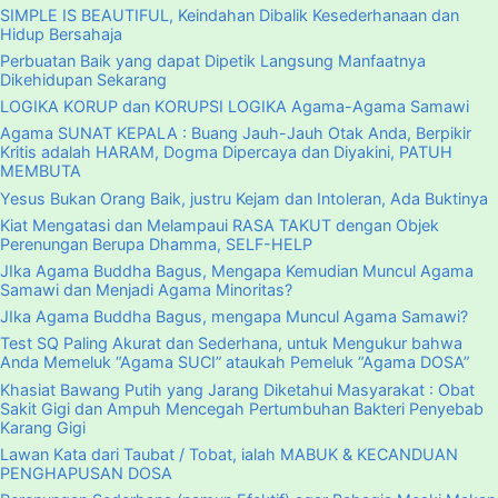
SIMPLE IS BEAUTIFUL, Keindahan Dibalik Kesederhanaan dan
Hidup Bersahaja
Perbuatan Baik yang dapat Dipetik Langsung Manfaatnya
Dikehidupan Sekarang
LOGIKA KORUP dan KORUPSI LOGIKA Agama-Agama Samawi
Agama SUNAT KEPALA : Buang Jauh-Jauh Otak Anda, Berpikir
Kritis adalah HARAM, Dogma Dipercaya dan Diyakini, PATUH
MEMBUTA
Yesus Bukan Orang Baik, justru Kejam dan Intoleran, Ada Buktinya
Kiat Mengatasi dan Melampaui RASA TAKUT dengan Objek
Perenungan Berupa Dhamma, SELF-HELP
JIka Agama Buddha Bagus, Mengapa Kemudian Muncul Agama
Samawi dan Menjadi Agama Minoritas?
JIka Agama Buddha Bagus, mengapa Muncul Agama Samawi?
Test SQ Paling Akurat dan Sederhana, untuk Mengukur bahwa
Anda Memeluk “Agama SUCI” ataukah Pemeluk “Agama DOSA”
Khasiat Bawang Putih yang Jarang Diketahui Masyarakat : Obat
Sakit Gigi dan Ampuh Mencegah Pertumbuhan Bakteri Penyebab
Karang Gigi
Lawan Kata dari Taubat / Tobat, ialah MABUK & KECANDUAN
PENGHAPUSAN DOSA