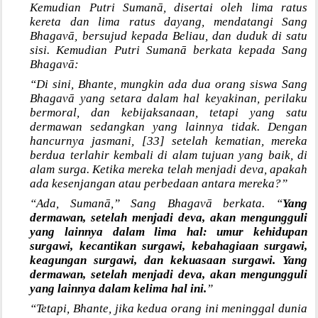
Kemudian Putri Sumanā, disertai oleh lima ratus
kereta dan lima ratus dayang, mendatangi Sang
Bhagavā, bersujud kepada Beliau, dan duduk di satu
sisi. Kemudian Putri Sumanā berkata kepada Sang
Bhagavā:
“Di sini, Bhante, mungkin ada dua orang siswa Sang
Bhagavā yang setara dalam hal keyakinan, perilaku
bermoral, dan kebijaksanaan, tetapi yang satu
dermawan sedangkan yang lainnya tidak. Dengan
hancurnya jasmani, [33] setelah kematian, mereka
berdua terlahir kembali di alam tujuan yang baik, di
alam surga. Ketika mereka telah menjadi deva, apakah
ada kesenjangan atau perbedaan antara mereka?”
“Ada, Sumanā,” Sang Bhagavā berkata. “
Yang
dermawan, setelah menjadi deva, akan mengungguli
yang lainnya dalam lima hal: umur kehidupan
surgawi, kecantikan surgawi, kebahagiaan surgawi,
keagungan surgawi, dan kekuasaan surgawi. Yang
dermawan, setelah menjadi deva, akan mengungguli
yang lainnya dalam kelima hal ini.
”
“Tetapi, Bhante, jika kedua orang ini meninggal dunia