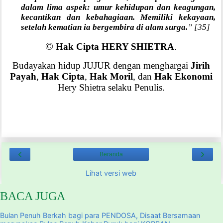
dalam lima aspek: umur kehidupan dan keagungan,
kecantikan dan kebahagiaan. Memiliki kekayaan,
setelah kematian ia bergembira di alam surga.
” [35]
©
Hak Cipta HERY SHIETRA
.
Budayakan hidup JUJUR dengan menghargai
Jirih
Payah
,
Hak Cipta
,
Hak Moril
, dan
Hak Ekonomi
Hery Shietra selaku Penulis.
‹
›
Beranda
Lihat versi web
BACA JUGA
Bulan Penuh Berkah bagi para PENDOSA, Disaat Bersamaan