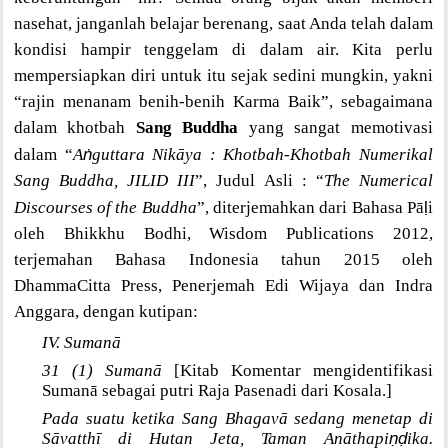
nasehat, janganlah belajar berenang, saat Anda telah dalam
kondisi hampir tenggelam di dalam air. Kita perlu
mempersiapkan diri untuk itu sejak sedini mungkin, yakni
“rajin menanam benih-benih Karma Baik”, sebagaimana
dalam khotbah
Sang Buddha
yang sangat memotivasi
ṅ
dalam “
A
guttara Nikāya : Khotbah-Khotbah Numerikal
Sang Buddha, JILID III
”, Judul Asli : “
The Numerical
ḷ
Discourses of the Buddha
”, diterjemahkan dari Bahasa Pā
i
oleh Bhikkhu Bodhi, Wisdom Publications 2012,
terjemahan Bahasa Indonesia tahun 2015 oleh
DhammaCitta Press, Penerjemah Edi Wijaya dan Indra
Anggara, dengan kutipan:
IV. Sumanā
31 (1) Sumanā
[Kitab Komentar mengidentifikasi
Sumanā sebagai putri Raja Pasenadi dari Kosala.]
Pada suatu ketika Sang Bhagavā sedang menetap di
ṇḍ
Sāvatthī di Hutan Jeta, Taman Anāthapi
ika.