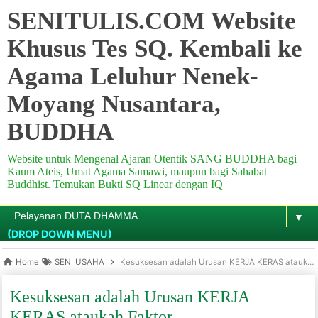
SENITULIS.COM Website
Khusus Tes SQ. Kembali ke
Agama Leluhur Nenek-
Moyang Nusantara,
BUDDHA
Website untuk Mengenal Ajaran Otentik SANG BUDDHA bagi
Kaum Ateis, Umat Agama Samawi, maupun bagi Sahabat
Buddhist. Temukan Bukti SQ Linear dengan IQ
▼
(DROP DOWN MENU)
Home
SENI USAHA
Kesuksesan adalah Urusan KERJA KERAS ataukah Faktor KEBERUNTUNGAN?
Kesuksesan adalah Urusan KERJA
KERAS ataukah Faktor