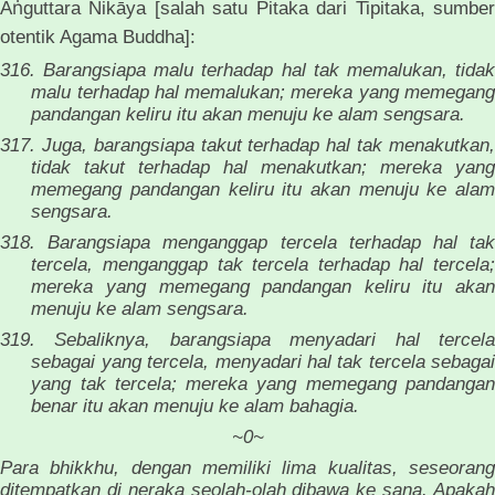
ṅ
A
guttara Nikāya [salah satu Pitaka dari Tipitaka, sumber
otentik Agama Buddha]:
316. Barangsiapa malu terhadap hal tak memalukan, tidak
malu terhadap hal memalukan; mereka yang memegang
pandangan keliru itu akan menuju ke alam sengsara.
317. Juga, barangsiapa takut terhadap hal tak menakutkan,
tidak takut terhadap hal menakutkan; mereka yang
memegang pandangan keliru itu akan menuju ke alam
sengsara.
318. Barangsiapa menganggap tercela terhadap hal tak
tercela, menganggap tak tercela terhadap hal tercela;
mereka yang memegang pandangan keliru itu akan
menuju ke alam sengsara.
319. Sebaliknya, barangsiapa menyadari hal tercela
sebagai yang tercela, menyadari hal tak tercela sebagai
yang tak tercela; mereka yang memegang pandangan
benar itu akan menuju ke alam bahagia.
~0~
Para bhikkhu, dengan memiliki lima kualitas, seseorang
ditempatkan di neraka seolah-olah dibawa ke sana
. Apaka