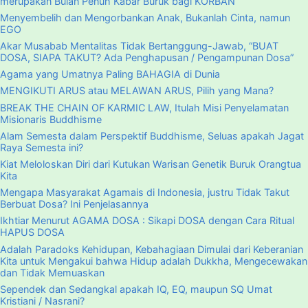
merupakan Bulan Penuh Kabar Buruk bagi KORBAN
Menyembelih dan Mengorbankan Anak, Bukanlah Cinta, namun
EGO
Akar Musabab Mentalitas Tidak Bertanggung-Jawab, “BUAT
DOSA, SIAPA TAKUT? Ada Penghapusan / Pengampunan Dosa”
Agama yang Umatnya Paling BAHAGIA di Dunia
MENGIKUTI ARUS atau MELAWAN ARUS, Pilih yang Mana?
BREAK THE CHAIN OF KARMIC LAW, Itulah Misi Penyelamatan
Misionaris Buddhisme
Alam Semesta dalam Perspektif Buddhisme, Seluas apakah Jagat
Raya Semesta ini?
Kiat Meloloskan Diri dari Kutukan Warisan Genetik Buruk Orangtua
Kita
Mengapa Masyarakat Agamais di Indonesia, justru Tidak Takut
Berbuat Dosa? Ini Penjelasannya
Ikhtiar Menurut AGAMA DOSA : Sikapi DOSA dengan Cara Ritual
HAPUS DOSA
Adalah Paradoks Kehidupan, Kebahagiaan Dimulai dari Keberanian
Kita untuk Mengakui bahwa Hidup adalah Dukkha, Mengecewakan
dan Tidak Memuaskan
Sependek dan Sedangkal apakah IQ, EQ, maupun SQ Umat
Kristiani / Nasrani?