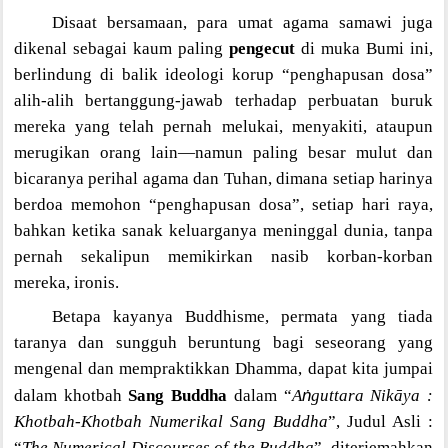
Disaat bersamaan, para umat agama samawi juga
dikenal sebagai kaum paling
pengecut
di muka Bumi ini,
berlindung di balik ideologi korup “penghapusan dosa”
alih-alih bertanggung-jawab terhadap perbuatan buruk
mereka yang telah pernah melukai, menyakiti, ataupun
merugikan orang lain—namun paling besar mulut dan
bicaranya perihal agama dan Tuhan, dimana setiap harinya
berdoa memohon “penghapusan dosa”, setiap hari raya,
bahkan ketika sanak keluarganya meninggal dunia, tanpa
pernah sekalipun memikirkan nasib korban-korban
mereka, ironis.
Betapa kayanya Buddhisme, permata yang tiada
taranya dan sungguh beruntung bagi seseorang yang
mengenal dan mempraktikkan Dhamma, dapat kita jumpai
ṅ
dalam
khotbah
Sang Buddha
dalam “
A
guttara Nikāya :
Khotbah-Khotbah Numerikal Sang Buddha
”, Judul Asli :
“
The Numerical Discourses of the Buddha
”, diterjemahkan