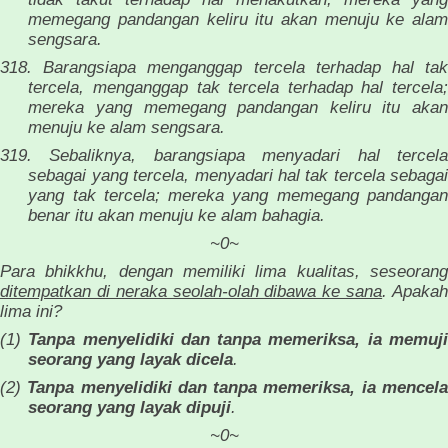
memegang pandangan keliru itu akan menuju ke alam
sengsara.
318. Barangsiapa menganggap tercela terhadap hal tak
tercela, menganggap tak tercela terhadap hal tercela;
mereka yang memegang pandangan keliru itu akan
menuju ke alam sengsara.
319. Sebaliknya, barangsiapa menyadari hal tercela
sebagai yang tercela, menyadari hal tak tercela sebagai
yang tak tercela; mereka yang memegang pandangan
benar itu akan menuju ke alam bahagia.
~0~
Para bhikkhu, dengan memiliki lima kualitas, seseorang
ditempatkan di neraka seolah-olah dibawa ke sana
. Apaka
lima ini?
(1)
Tanpa menyelidiki dan tanpa memeriksa, ia memuj
seorang yang layak dicela
.
(2)
Tanpa menyelidiki dan tanpa memeriksa, ia mencel
seorang yang layak dipuji
.
~0~