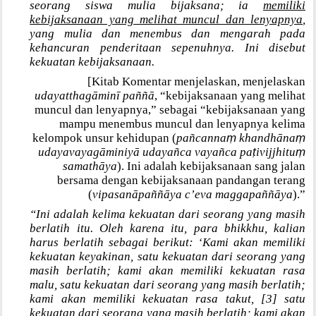
seorang siswa mulia bijaksana; ia
memiliki
kebijaksanaan yang melihat muncul dan lenyapnya
,
yang mulia dan menembus dan mengarah pada
kehancuran penderitaan sepenuhnya. Ini disebut
kekuatan kebijaksanaan.
[Kitab Komentar menjelaskan, menjelaskan
udayatthagāminī paññā
, “kebijaksanaan yang melihat
muncul dan lenyapnya,” sebagai “kebijaksanaan yang
mampu menembus muncul dan lenyapnya kelima
ṃ
ṃ
kelompok unsur kehidupan (
pañcanna
khandhāna
ṭ
ṃ
udayavayagāminiyā udayañca vayañca pa
ivijjhitu
samathāya
). Ini adalah kebijaksanaan sang jalan
bersama dengan kebijaksanaan pandangan terang
(
vipasanāpaññāya c’eva maggapaññāya
).”
“Ini adalah kelima kekuatan dari seorang yang masih
berlatih itu. Oleh karena itu, para bhikkhu, kalian
harus berlatih sebagai berikut: ‘Kami akan memiliki
kekuatan keyakinan, satu kekuatan dari seorang yang
masih berlatih; kami akan memiliki kekuatan rasa
malu, satu kekuatan dari seorang yang masih berlatih;
kami akan memiliki kekuatan rasa takut, [3] satu
kekuatan dari seorang yang masih berlatih; kami akan