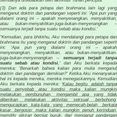
(3) Dan ada para petapa dan brahmana lain lagi yang
menganut doktrin dan pandangan seperti ini: ‘Apa pun yang
dialami orang ini – apakah menyenangkan, menyakitkan,
atau bukan-menyakitkan-juga-bukan-menyenangkan –
semuanya terjadi tanpa suatu sebab atau kondisi.’
“Kemudian, para bhikkhu, Aku mendatangi para petapa dan
brahmana itu yang menganut doktrin dan pandangan seperti
ini: ‘Apa pun yang dialami orang ini – apakah
menyenangkan, menyakitkan, atau bukan-menyakitkan-
juga-bukan-menyenangkan –
semuanya terjadi tanpa
suatu sebab atau kondisi
,’ dan Aku berkata kepad
mereka: ‘Benarkah bahwa kalian para mulia menganut
doktrin dan pandangan demikian?’ Ketika Aku menanyakan
hal ini kepada mereka, mereka menegaskannya. Kemudian
Aku berkata kepada mereka: ‘
Kalau begitu, adalah tanp
suatu penyebab atau kondisi maka kalian mungkin
melakukan pembunuhan, mengambil apa yang tidak
diberikan, melakukan aktivitas seksual, berbohong,
mengucapkan kata-kata yang memecah-belah, berkata
kasar, bergosip; maka kalian mungkin penuh kerinduan,
memiliki pikiran berniat buruk, dan menganut pandangan