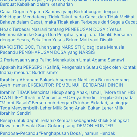
Berbuat Kebaikan dalam Keseharian
Cacat Dogma Agama Samawi yang Berhubungan dengan
Kehidupan Mendatang. Tidak Takut pada Cacat dan Tidak Melihat
Bahaya dalam Cacat, maka Tidak akan Terbebas dari Segala Cacat
Hoax Terbesar Nasrani tentang PENEBUSAN DOSA : Yesus
Memasukkan ke Surga Dua Penjahat yang Turut Disalib Bersama
dengan Yesus, Sekalipun Yesus Belum Mati saat Disalib
NARCISTIC GOD, Tuhan yang NARSISTIK, bagi para Manusia
Pecandu PENGHAPUSAN DOSA yang NARSIS
2 Pertanyaan yang Paling Menakutkan Umat Agama Samawi
Apakah itu PERSEPSI (Saññā, Pengenalan Suatu Objek oleh Kontak
Indria) menurut Buddhisme?
Ibrahim / Abraham Bukanlah seorang Nabi juga Bukan seorang
Ayah, namun EKSEKUTOR-PEMBUNUH BERDARAH DINGIN
Ibrahim TIDAK Mencintai Hidup sang Anak, Ismail, “More than HIS
OWN LIFE”. Ibrahim Mencintai EGO-nya Sendiri, Tergila-Gila pada
“Mimpi-Basah” Bersetubuh dengan Puluhan Bidadari, sehingga
Tega Menyembelih Leher Milik Sang Anak, Bukan Leher Milik
Ibrahim Sendiri
Resep untuk dapat Terlahir-Kembali sebagai Makhluk Setingkat
Dewa dan Sesakti Sun-Gokong sang DEMON HUNTER
Pendosa-Pecandu “Penghapusan Dosa”, namun Hendak