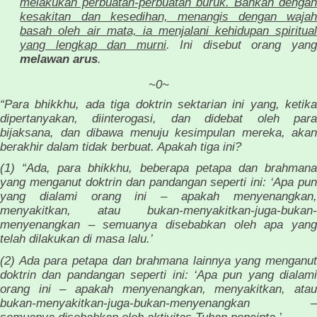
melakukan perbuatan-perbuatan buruk. Bahkan dengan
kesakitan dan kesedihan, menangis dengan wajah
basah oleh air mata, ia menjalani kehidupan spiritual
yang lengkap dan murni
. Ini disebut orang yang
melawan arus
.
~0~
“Para bhikkhu, ada tiga doktrin sektarian ini yang, ketika
dipertanyakan, diinterogasi, dan didebat oleh para
bijaksana, dan dibawa menuju kesimpulan mereka, akan
berakhir dalam tidak berbuat. Apakah tiga ini?
(1) “Ada, para bhikkhu, beberapa petapa dan brahmana
yang menganut doktrin dan pandangan seperti ini: ‘Apa pun
yang dialami orang ini – apakah menyenangkan,
menyakitkan, atau bukan-menyakitkan-juga-bukan-
menyenangkan – semuanya disebabkan oleh apa yang
telah dilakukan di masa lalu.’
(2) Ada para petapa dan brahmana lainnya yang menganut
doktrin dan pandangan seperti ini: ‘Apa pun yang dialami
orang ini – apakah menyenangkan, menyakitkan, atau
bukan-menyakitkan-juga-bukan-menyenangkan –
semuanya disebabkan oleh aktivitas Tuhan pencipta.’