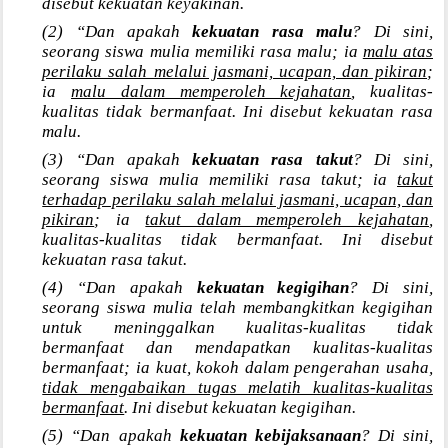
disebut kekuatan keyakinan.
(2) “Dan apakah
kekuatan rasa malu
? Di sini,
seorang siswa mulia memiliki rasa malu; ia
malu atas
perilaku salah melalui jasmani, ucapan, dan pikiran
;
ia
malu dalam memperoleh kejahatan
, kualitas-
kualitas tidak bermanfaat. Ini disebut kekuatan rasa
malu.
(3) “Dan apakah
kekuatan rasa takut
? Di sini,
seorang siswa mulia memiliki rasa takut; ia
takut
terhadap perilaku salah melalui jasmani, ucapan, dan
pikiran
; ia
takut dalam memperoleh kejahatan
,
kualitas-kualitas tidak bermanfaat. Ini disebut
kekuatan rasa takut.
(4) “Dan apakah
kekuatan kegigihan
? Di sini,
seorang siswa mulia telah membangkitkan kegigihan
untuk meninggalkan kualitas-kualitas tidak
bermanfaat dan mendapatkan kualitas-kualitas
bermanfaat; ia kuat, kokoh dalam pengerahan usaha,
tidak mengabaikan tugas melatih kualitas-kualitas
bermanfaat
. Ini disebut kekuatan kegigihan.
(5) “Dan apakah
kekuatan kebijaksanaan
? Di sini,