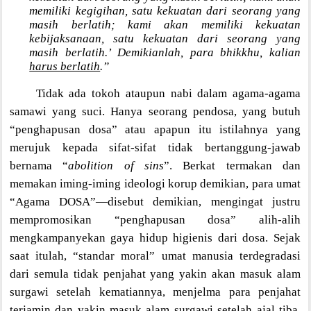
memiliki kegigihan, satu kekuatan dari seorang yang
masih berlatih; kami akan memiliki kekuatan
kebijaksanaan, satu kekuatan dari seorang yang
masih berlatih.’ Demikianlah, para bhikkhu, kalian
harus berlatih
.”
Tidak ada tokoh ataupun nabi dalam agama-agama
samawi yang suci. Hanya seorang pendosa, yang butuh
“penghapusan dosa” atau apapun itu istilahnya yang
merujuk kepada sifat-sifat tidak bertanggung-jawab
bernama “
abolition of sins
”. Berkat termakan dan
memakan iming-iming ideologi korup demikian, para umat
“Agama DOSA”—disebut demikian, mengingat justru
mempromosikan “penghapusan dosa” alih-alih
mengkampanyekan gaya hidup higienis dari dosa. Sejak
saat itulah, “standar moral” umat manusia terdegradasi
dari semula tidak penjahat yang yakin akan masuk alam
surgawi setelah kematiannya, menjelma para penjahat
terjamin dan yakin masuk alam surgawi setelah ajal tiba,