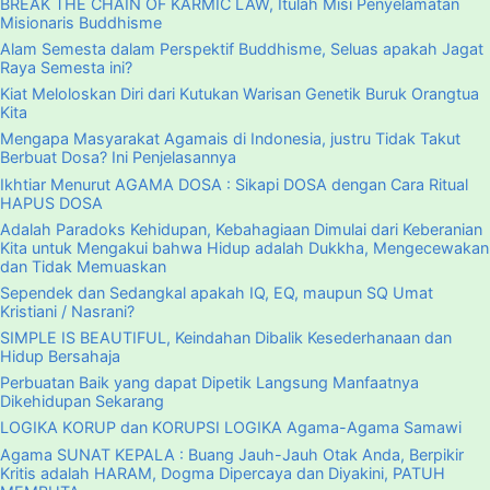
BREAK THE CHAIN OF KARMIC LAW, Itulah Misi Penyelamatan
Misionaris Buddhisme
Alam Semesta dalam Perspektif Buddhisme, Seluas apakah Jagat
Raya Semesta ini?
Kiat Meloloskan Diri dari Kutukan Warisan Genetik Buruk Orangtua
Kita
Mengapa Masyarakat Agamais di Indonesia, justru Tidak Takut
Berbuat Dosa? Ini Penjelasannya
Ikhtiar Menurut AGAMA DOSA : Sikapi DOSA dengan Cara Ritual
HAPUS DOSA
Adalah Paradoks Kehidupan, Kebahagiaan Dimulai dari Keberanian
Kita untuk Mengakui bahwa Hidup adalah Dukkha, Mengecewakan
dan Tidak Memuaskan
Sependek dan Sedangkal apakah IQ, EQ, maupun SQ Umat
Kristiani / Nasrani?
SIMPLE IS BEAUTIFUL, Keindahan Dibalik Kesederhanaan dan
Hidup Bersahaja
Perbuatan Baik yang dapat Dipetik Langsung Manfaatnya
Dikehidupan Sekarang
LOGIKA KORUP dan KORUPSI LOGIKA Agama-Agama Samawi
Agama SUNAT KEPALA : Buang Jauh-Jauh Otak Anda, Berpikir
Kritis adalah HARAM, Dogma Dipercaya dan Diyakini, PATUH