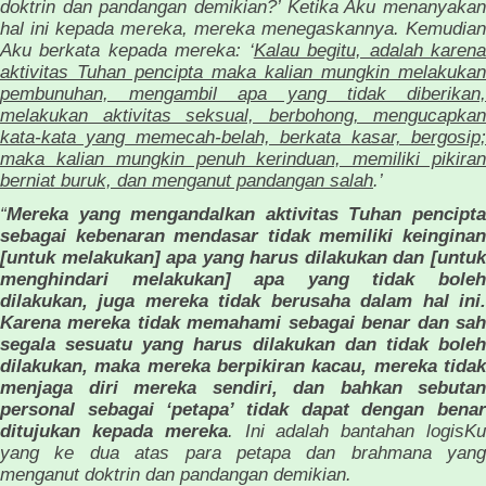
doktrin dan pandangan demikian?’ Ketika Aku menanyakan
hal ini kepada mereka, mereka menegaskannya. Kemudian
Aku berkata kepada mereka: ‘
Kalau begitu, adalah karen
aktivitas Tuhan pencipta maka kalian mungkin melakukan
pembunuhan, mengambil apa yang tidak diberikan,
melakukan aktivitas seksual, berbohong, mengucapkan
kata-kata yang memecah-belah, berkata kasar, bergosip;
maka kalian mungkin penuh kerinduan, memiliki pikiran
berniat buruk, dan menganut pandangan salah
.’
“
Mereka yang mengandalkan aktivitas Tuhan pencipta
sebagai kebenaran mendasar tidak memiliki keinginan
[untuk melakukan] apa yang harus dilakukan dan [untuk
menghindari melakukan] apa yang tidak boleh
dilakukan, juga mereka tidak berusaha dalam hal ini.
Karena mereka tidak memahami sebagai benar dan sah
segala sesuatu yang harus dilakukan dan tidak boleh
dilakukan, maka mereka berpikiran kacau, mereka tidak
menjaga diri mereka sendiri, dan bahkan sebutan
personal sebagai ‘petapa’ tidak dapat dengan benar
ditujukan kepada mereka
. Ini adalah bantahan logisK
yang ke dua atas para petapa dan brahmana yang
menganut doktrin dan pandangan demikian.