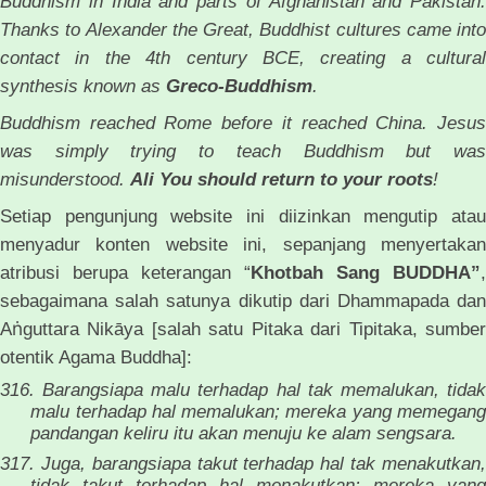
Buddhism in India and parts of Afghanistan and Pakistan.
Thanks to Alexander the Great, Buddhist cultures came into
contact in the 4th century BCE, creating a cultural
synthesis known as
Greco-Buddhism
.
Buddhism reached Rome before it reached China. Jesus
was simply trying to teach Buddhism but was
misunderstood.
Ali You should return to your roots
!
Setiap pengunjung website ini diizinkan mengutip atau
menyadur konten website ini, sepanjang menyertakan
atribusi berupa keterangan “
Khotbah
Sang
BUDDHA”
,
sebagaimana salah satunya dikutip dari Dhammapada dan
ṅ
A
guttara Nikāya [salah satu Pitaka dari Tipitaka, sumber
otentik Agama Buddha]:
316. Barangsiapa malu terhadap hal tak memalukan, tidak
malu terhadap hal memalukan; mereka yang memegang
pandangan keliru itu akan menuju ke alam sengsara.
317. Juga, barangsiapa takut terhadap hal tak menakutkan,
tidak takut terhadap hal menakutkan; mereka yang