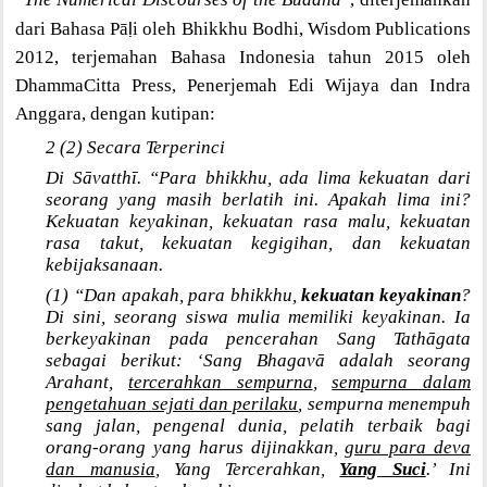
ḷ
dari Bahasa Pā
i oleh Bhikkhu Bodhi, Wisdom Publications
2012, terjemahan Bahasa Indonesia tahun 2015 oleh
DhammaCitta Press, Penerjemah Edi Wijaya dan Indra
Anggara, dengan kutipan:
2 (2) Secara Terperinci
Di Sāvatthī. “Para bhikkhu, ada lima kekuatan dari
seorang yang masih berlatih ini. Apakah lima ini?
Kekuatan keyakinan, kekuatan rasa malu, kekuatan
rasa takut, kekuatan kegigihan, dan kekuatan
kebijaksanaan.
(1) “Dan apakah, para bhikkhu,
kekuatan keyakinan
?
Di sini, seorang siswa mulia memiliki keyakinan. Ia
berkeyakinan pada pencerahan Sang Tathāgata
sebagai berikut: ‘Sang Bhagavā adalah seorang
Arahant,
tercerahkan sempurna
,
sempurna dalam
pengetahuan sejati dan perilaku
, sempurna menempuh
sang jalan, pengenal dunia, pelatih terbaik bagi
orang-orang yang harus dijinakkan,
guru para deva
dan manusia
, Yang Tercerahkan,
Yang Suci
.’ Ini