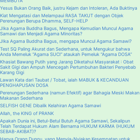
MEMBUTA
Yesus Bukan Orang Baik, justru Kejam dan Intoleran, Ada Buktinya
Kiat Mengatasi dan Melampaui RASA TAKUT dengan Objek
Perenungan Berupa Dhamma, SELF-HELP
JIka Agama Buddha Bagus, Mengapa Kemudian Muncul Agama
Samawi dan Menjadi Agama Minoritas?
JIka Agama Buddha Bagus, mengapa Muncul Agama Samawi?
Test SQ Paling Akurat dan Sederhana, untuk Mengukur bahwa
Anda Memeluk “Agama SUCI” ataukah Pemeluk “Agama DOSA”
Khasiat Bawang Putih yang Jarang Diketahui Masyarakat : Obat
Sakit Gigi dan Ampuh Mencegah Pertumbuhan Bakteri Penyebab
Karang Gigi
Lawan Kata dari Taubat / Tobat, ialah MABUK & KECANDUAN
PENGHAPUSAN DOSA
Perenungan Sederhana (namun Efektif) agar Bahagia Meski Makan
Makanan Sederhana
SELFISH GENE Dibalik Kelahiran Agama Samawi
Allah, the KING of PRANK
Apakah Dunia ini, Betul-Betul Butuh Agama Samawi, Sekalipun
Telah Terdapat Hukum Alam Bernama HUKUM KARMA (HUKUM
SEBAB-AKIBAT)?
Hanya Orang Dungu, yang Menyia-Nyiakan Kesempatan untuk