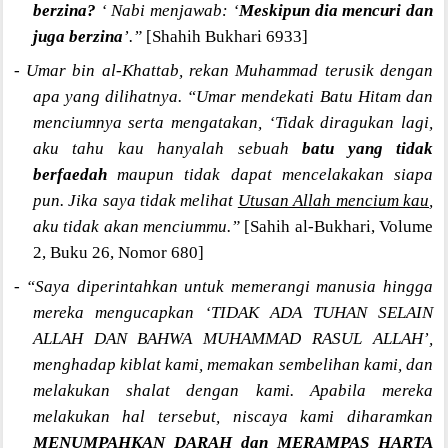
berzina?
‘ Nabi menjawab: ‘
Meskipun dia mencuri dan
juga berzina
’.”
[Shahih Bukhari 6933]
- Umar bin al-Khattab, rekan Muhammad terusik dengan
apa yang dilihatnya. “Umar mendekati Batu Hitam dan
menciumnya serta mengatakan, ‘Tidak diragukan lagi,
aku tahu kau hanyalah sebuah
batu yang tidak
berfaedah
maupun tidak dapat mencelakakan siapa
pun. Jika saya tidak melihat
Utusan Allah mencium kau
,
aku tidak akan menciummu.”
[Sahih al-Bukhari, Volume
2, Buku 26, Nomor 680]
- “Saya diperintahkan untuk memerangi manusia hingga
mereka mengucapkan ‘TIDAK ADA TUHAN SELAIN
ALLAH DAN BAHWA MUHAMMAD RASUL ALLAH’,
menghadap kiblat kami, memakan sembelihan kami, dan
melakukan shalat dengan kami. Apabila mereka
melakukan hal tersebut, niscaya kami diharamkan
MENUMPAHKAN DARAH dan MERAMPAS HARTA