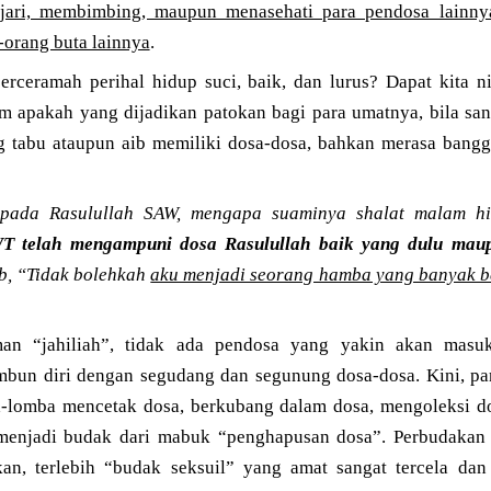
ari, membimbing, maupun menasehati para pendosa lainnya,
orang buta lainnya
.
rceramah perihal hidup suci, baik, dan lurus? Dapat kita nil
m apakah yang dijadikan patokan bagi para umatnya, bila san
 tabu ataupun aib memiliki dosa-dosa, bahkan merasa bangg
epada Rasulullah SAW, mengapa suaminya shalat malam hi
T telah mengampuni dosa Rasulullah baik yang dulu mau
b, “Tidak bolehkah
aku menjadi seorang hamba yang banyak b
an “jahiliah”, tidak ada pendosa yang yakin akan masuk
bun diri dengan segudang dan segunung dosa-dosa. Kini, pa
-lomba mencetak dosa, berkubang dalam dosa, mengoleksi do
menjadi budak dari mabuk “penghapusan dosa”. Perbudakan 
an, terlebih “budak seksuil” yang amat sangat tercela da