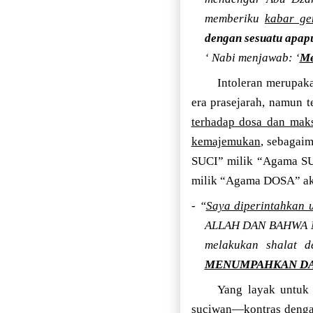
memberiku
kabar ge
dengan sesuatu apap
‘ Nabi menjawab: ‘
Me
Intoleran merupaka
era prasejarah, namun 
terhadap dosa dan maks
kemajemukan
, sebagaim
SUCI” milik “Agama SUC
milik “Agama DOSA” ak
- “
Saya diperintahkan
ALLAH DAN BAHWA M
melakukan shalat d
MENUMPAHKAN D
Yang layak untuk
suciwan—kontras denga