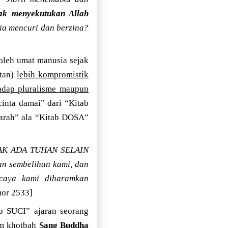
dak menyekutukan Allah
ia mencuri dan berzina?
 oleh umat manusia sejak
utan)
lebih kompromistik
hadap pluralisme maupun
cinta damai” dari “Kitab
darah” ala “Kitab DOSA”
DAK ADA TUHAN SELAIN
 sembelihan kami, dan
scaya kami diharamkan
mor 2533]
b SUCI” ajaran seorang
am khotbah
Sang Buddha