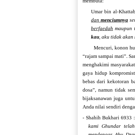
membuta:
Umar bin al-Khatta
dan
menciumnya
ser
berfaedah
maupun ti
kau
, aku tidak aka
Mencuri, konon hu
“rajam sampai mati”. Sa
menghakimi masyarakat.
gaya hidup kompromist
bebas dari kekotoran b
dosa”, namun tidak se
bijaksanawan juga untu
Anda nilai sendiri denga
- Shahih Bukhari 6933 :
kami Ghundar telah
mendengar Abu Dzar 