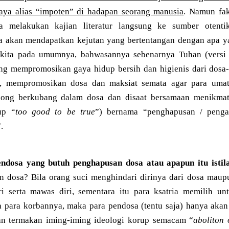
aya alias “impoten” di hadapan seorang manusia
. Namun fak
ita melakukan kajian literatur langsung ke sumber oten
ta akan mendapatkan kejutan yang bertentangan dengan apa ya
 kita pada umumnya, bahwasannya sebenarnya Tuhan (versi
ang mempromosikan gaya hidup bersih dan higienis dari dos
ya, mempromosikan dosa dan maksiat semata agar para umat
ong berkubang dalam dosa dan disaat bersamaan menikmati
up “
too good to be true
”) bernama “penghapusan / peng
.
ndosa yang butuh penghapusan dosa atau apapun itu istil
 dosa? Bila orang suci menghindari dirinya dari dosa maupu
i serta mawas diri, sementara itu para ksatria memilih un
 para korbannya, maka para pendosa (tentu saja) hanya akan
n termakan iming-iming ideologi korup semacam “
aboliton 