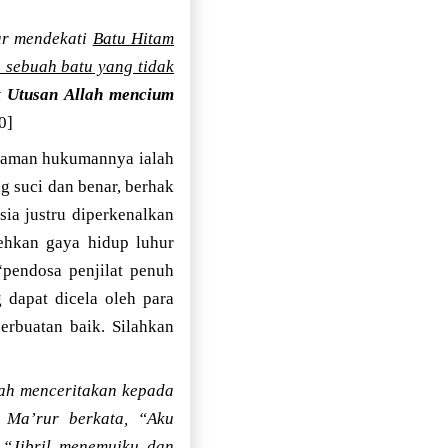
r mendekati
Batu Hitam
 sebuah batu yang tidak
t
Utusan Allah mencium
0]
ncaman hukumannya ialah
g suci dan benar, berhak
ia justru diperkenalkan
ehkan gaya hidup luhur
“pendosa penjilat penuh
dapat dicela oleh para
erbuatan baik. Silahkan
ah menceritakan kepada
 Ma’rur berkata, “Aku
 “Jibril menemuiku dan