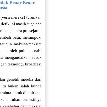
idak Benar-Benar
usia
(versi mereka) turunkan
etik ini masih juga ada
ia sejak era pra sejarah
yembah batu, merampok,
taupun maksiat-maksiat
antas oleh puluhan nabi
tau mengandalkan sosok
ngan teknologi broadcast
dan genetik mereka dari
tu itu bukan salah bunda
minta untuk dilahirkan,
ahkan, Tuhan semestinya
i kejahatan dan maksiat