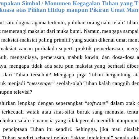
upakan Simbol / Monumen Kegagalan Tuhan yang T
kuasa atas Pilihan HIdup maupun Pikiran Umat Man
t satu dogma agama tertentu, puluhan orang nabi telah Tuhan 
uk memerangi maksiat dari muka bumi. Namun, mengapa sampai d
maksiat-maksiat paling primitif yang sudah dikenal umat manus
maksiat zaman purbakala seperti praktik pemerkosaan, men
uh, menganiaya, pemerasan, mabuk kawin, dan dosa-dosa a
nya, mengapa tidak ada satu pun maksiat yang berhasil diber
ul dari Tuhan tersebut? Mengapa juga Tuhan bergantung a
uk menjadi “
messenger
” seolah-olah Tuhan kalah canggih de
upun televisi?
ahirkan lengkap dengan seperangkat “
software
” dalam otak 
ak terkecuali watak atau sifat-sifat buruk sang manusia, ten
 bukan salah si manusia yang tidak pernah memilih ataupun me
l penciptaan Tuhan itu sendiri. Sehingga, jika mau disal
Tuhan sendiri sebagai pelaku “aktor intelektual” segala aks