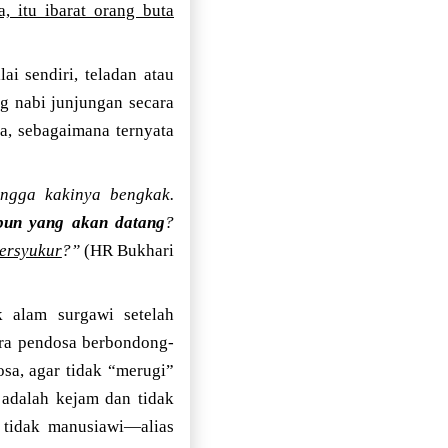
 itu ibarat orang buta
ai sendiri, teladan atau
g nabi junjungan secara
a, sebagaimana ternyata
ngga kakinya bengkak.
pun yang akan datang
?
ersyukur
?”
(HR Bukhari
 alam surgawi setelah
ra pendosa berbondong-
sa, agar tidak “merugi”
adalah kejam dan tidak
n tidak manusiawi—alias