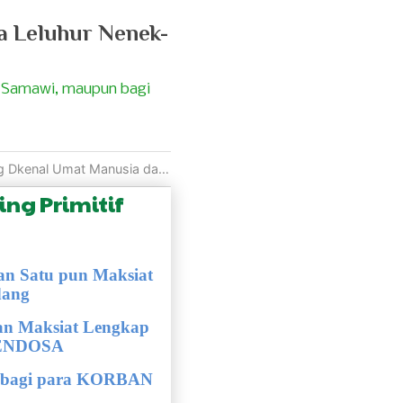
a Leluhur Nenek-
 Samawi, maupun bagi
 Umat Manusia dari Muka Bumi
ng Primitif
n Satu pun Maksiat
dang
an Maksiat Lengkap
 PENDOSA
 bagi para KORBAN