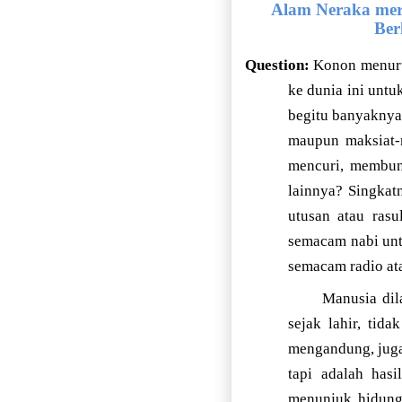
Alam Neraka mer
Ber
Question:
Konon menuru
ke dunia ini unt
begitu banyaknya 
maupun maksiat-
mencuri, membun
lainnya? Singkat
utusan atau ras
semacam nabi unt
semacam radio ata
Manusia dil
sejak lahir, tid
mengandung, juga
tapi adalah hasi
menunjuk hidung 