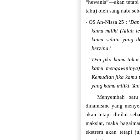
“hewanis”—akan tetapi 
tabu) oleh sang nabi se
- QS An-Nissa 25 : ‘
Dan
kamu miliki
(Allah t
kamu selain yang de
berzina
.’
- “
Dan jika kamu takut
kamu mengawininya
Kemudian jika kamu t
yang kamu miliki
. Ya
Menyembah batu 
dinamisme yang menye
akan tetapi dinilai se
maksiat, maka bagaiman
ekstrem akan tetapi j