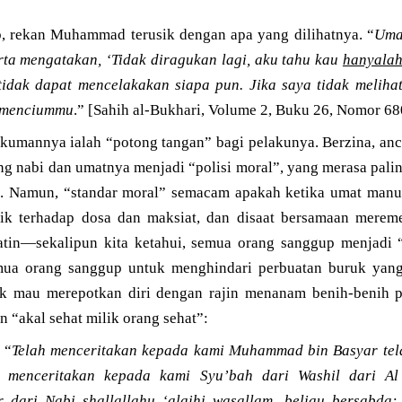
b, rekan Muhammad terusik dengan apa yang dilihatnya. “
Uma
ta mengatakan, ‘Tidak diragukan lagi, aku tahu kau
hanyalah
dak dapat mencelakakan siapa pun. Jika saya tidak meliha
n menciummu
.” [Sahih al-Bukhari, Volume 2, Buku 26, Nomor 68
kumannya ialah “potong tangan” bagi pelakunya. Berzina, a
ng nabi dan umatnya menjadi “polisi moral”, yang merasa palin
 Namun, “standar moral” semacam apakah ketika umat manus
ik terhadap dosa dan maksiat, dan disaat bersamaan merem
atin—sekalipun kita ketahui, semua orang sanggup menjadi 
mua orang sanggup untuk menghindari perbuatan buruk yang 
k mau merepotkan diri dengan rajin menanam benih-benih p
n “akal sehat milik orang sehat”:
 “
Telah menceritakan kepada kami Muhammad bin Basyar tel
 menceritakan kepada kami Syu’bah dari Washil dari Al
dari Nabi shallallahu ‘alaihi wasallam, beliau bersabda: