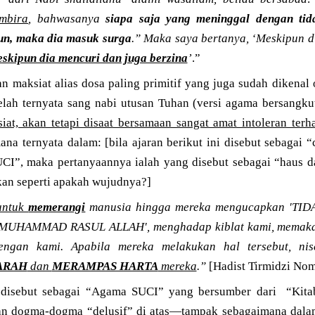
mbira
, bahwasanya
siapa saja yang meninggal dengan ti
un, maka dia masuk surga
.” Maka saya bertanya, ‘Meskipun d
skipun dia mencuri dan juga berzina
’
.”
n maksiat alias dosa paling primitif yang juga sudah dikenal
telah ternyata sang nabi utusan Tuhan (versi agama bersangk
iat, akan tetapi disaat bersamaan sangat amat intoleran ter
ana ternyata dalam: [bila ajaran berikut ini disebut sebagai “
I”, maka pertanyaannya ialah yang disebut sebagai “haus 
an seperti apakah wujudnya?]
 untuk
memerangi
manusia hingga mereka mengucapkan 'TI
UHAMMAD RASUL ALLAH', menghadap kiblat kami, memakan
engan kami. Apabila mereka melakukan hal tersebut, ni
ARAH
dan
MERAMPAS HARTA
mereka
.”
[Hadist Tirmidzi No
 disebut sebagai “Agama SUCI” yang bersumber dari
“Kita
n dogma-dogma “delusif” di atas—tampak sebagaimana dal