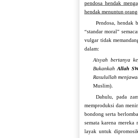
pendosa hendak mengaj
hendak menuntun orang-
Pendosa, hendak be
“standar moral” semaca
vulgar tidak memandang
dalam:
Aisyah bertanya k
Bukankah
Allah SW
Rasulullah menjawa
Muslim).
Dahulu, pada zam
memproduksi dan menim
bondong serta berlomba
semata karena mereka 
layak untuk dipromosik