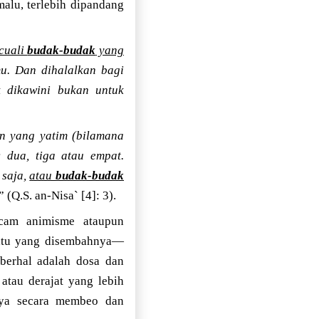
alu, terlebih dipandang
cuali
budak-budak
yang
u. Dan dihalalkan bagi
k dikawini bukan untuk
an yang yatim (bilamana
 dua, tiga atau empat.
 saja,
atau
budak-budak
” (Q.S. an-Nisa` [4]: 3).
acam animisme ataupun
atu yang disembahnya—
 berhal adalah dosa dan
atau derajat yang lebih
tnya secara membeo dan