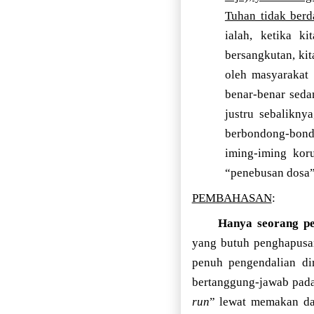
Tuhan tidak berd
ialah, ketika k
bersangkutan, ki
oleh masyarakat
benar-benar sed
justru sebalikn
berbondong-bond
iming-iming kor
“penebusan dosa”
PEMBAHASAN
:
Hanya seorang pe
yang butuh penghapusan
penuh pengendalian dir
bertanggung-jawab pada
run
” lewat memakan da