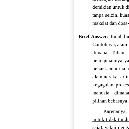
demikian untuk d
tanpa seizin, kua
maksiat dan dosa
Brief Answer:
Itulah b
Contohnya, alam 
dimana Tuhan 
penciptaannya y
benar sempurna a
alam neraka, ar
kegagalan prose
manusia—dimana 
pilihan bebasnya s
Karenanya,
untuk tidak tund
saja), yakni deng