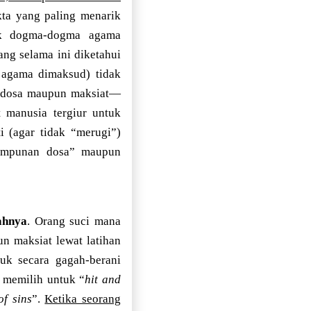
ta yang paling menarik
tik dogma-dogma agama
ng selama ini diketahui
 agama dimaksud) tidak
a-dosa maupun maksiat—
 manusia tergiur untuk
 (agar tidak “merugi”)
ampunan dosa” maupun
ahnya
. Orang suci mana
n maksiat lewat latihan
tuk secara gagah-berani
 memilih untuk “
hit and
of sins
”.
Ketika seorang