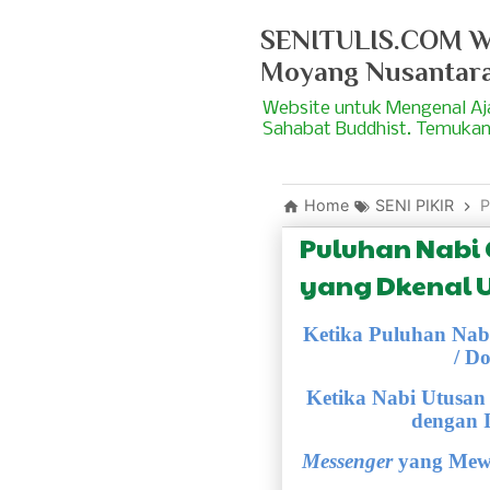
SENITULIS.COM We
Moyang Nusantar
Website untuk Mengenal A
Sahabat Buddhist. Temukan
Home
SENI PIKIR
P
Puluhan Nabi 
yang Dkenal 
Ketika Puluhan Na
/ D
Ketika Nabi Utusa
dengan 
Messenger
yang Mew