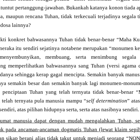
ituntut pertanggung-jawaban. Bukankah katanya konon tiada ap
sa, maupun rencana Tuhan, tidak terkecuali terjadinya segala
-dosa lainnya?
ukti konkret bahwasannya Tuhan tidak benar-benar “Maha Ku
neraka itu sendiri sejatinya notabene merupakan “monumen k
menyembunyikan, membuang, serta menimbung segala 
ang memperlihatkan bahwasannya sang Tuhan (versi agama 
danya sehingga kerap gagal mencipta. Semakin banyak manu
tinya semakin besar dan semakin banyak lagi monumen-monum
s penciptaan Tuhan yang telah ternyata tidak benar-benar 
telah ternyata pula manusia mampu “
self determination
” ata
endiri, atas pilihan hidupnya serta, serta atas nasibnya sendiri.
umat manusia dapat dengan mudah mengalahkan Tuhan, s
uk pada ancaman-ancaman dogmatis Tuhan (lewat klaim sepih
an sikap berani alias tidak takut untuk menjadi seorang “NON