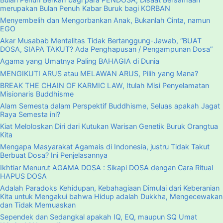
merupakan Bulan Penuh Kabar Buruk bagi KORBAN
Menyembelih dan Mengorbankan Anak, Bukanlah Cinta, namun
EGO
Akar Musabab Mentalitas Tidak Bertanggung-Jawab, “BUAT
DOSA, SIAPA TAKUT? Ada Penghapusan / Pengampunan Dosa”
Agama yang Umatnya Paling BAHAGIA di Dunia
MENGIKUTI ARUS atau MELAWAN ARUS, Pilih yang Mana?
BREAK THE CHAIN OF KARMIC LAW, Itulah Misi Penyelamatan
Misionaris Buddhisme
Alam Semesta dalam Perspektif Buddhisme, Seluas apakah Jagat
Raya Semesta ini?
Kiat Meloloskan Diri dari Kutukan Warisan Genetik Buruk Orangtua
Kita
Mengapa Masyarakat Agamais di Indonesia, justru Tidak Takut
Berbuat Dosa? Ini Penjelasannya
Ikhtiar Menurut AGAMA DOSA : Sikapi DOSA dengan Cara Ritual
HAPUS DOSA
Adalah Paradoks Kehidupan, Kebahagiaan Dimulai dari Keberanian
Kita untuk Mengakui bahwa Hidup adalah Dukkha, Mengecewakan
dan Tidak Memuaskan
Sependek dan Sedangkal apakah IQ, EQ, maupun SQ Umat