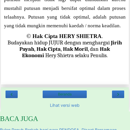
mustahil putusan menjadi bersifat optimal dalam proses
telaahnya. Putusan yang tidak optimal, adalah putusan
yang tidak mungkin memenuhi kaedah / norma keadilan.
©
Hak Cipta HERY SHIETRA
.
Budayakan hidup JUJUR dengan menghargai
Jirih
Payah
,
Hak Cipta
,
Hak Moril
, dan
Hak
Ekonomi
Hery Shietra selaku Penulis.
‹
›
Beranda
Lihat versi web
BACA JUGA
Bulan Penuh Berkah bagi para PENDOSA, Disaat Bersamaan