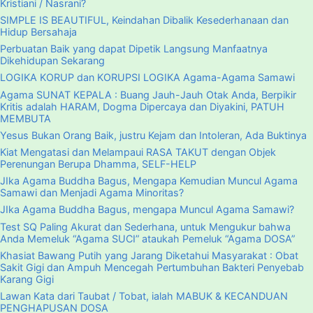
Kristiani / Nasrani?
SIMPLE IS BEAUTIFUL, Keindahan Dibalik Kesederhanaan dan
Hidup Bersahaja
Perbuatan Baik yang dapat Dipetik Langsung Manfaatnya
Dikehidupan Sekarang
LOGIKA KORUP dan KORUPSI LOGIKA Agama-Agama Samawi
Agama SUNAT KEPALA : Buang Jauh-Jauh Otak Anda, Berpikir
Kritis adalah HARAM, Dogma Dipercaya dan Diyakini, PATUH
MEMBUTA
Yesus Bukan Orang Baik, justru Kejam dan Intoleran, Ada Buktinya
Kiat Mengatasi dan Melampaui RASA TAKUT dengan Objek
Perenungan Berupa Dhamma, SELF-HELP
JIka Agama Buddha Bagus, Mengapa Kemudian Muncul Agama
Samawi dan Menjadi Agama Minoritas?
JIka Agama Buddha Bagus, mengapa Muncul Agama Samawi?
Test SQ Paling Akurat dan Sederhana, untuk Mengukur bahwa
Anda Memeluk “Agama SUCI” ataukah Pemeluk “Agama DOSA”
Khasiat Bawang Putih yang Jarang Diketahui Masyarakat : Obat
Sakit Gigi dan Ampuh Mencegah Pertumbuhan Bakteri Penyebab
Karang Gigi
Lawan Kata dari Taubat / Tobat, ialah MABUK & KECANDUAN
PENGHAPUSAN DOSA