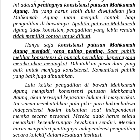
ini adalah
pentingnya konsistensi putusan Mahkamah
Agung
. Itu yang harus lebih dulu diwujudkan jika
Mahkamah Agung ingin menjadi contoh bagi
pengadilan di bawahnya.
Apabila putusan Mahkamah
Agung tidak konsisten, pengadilan yang lebih rendah
tidak memiliki contoh untuk diikuti
.
Hanya saja
konsistensi putusan Mahkamah
Agung menjadi yang paling penting
. Saat publik
melihat konsistensi di puncak peradilan, kepercayaan
mereka akan meningkat
. Dibutuhkan pusat data yang
baik untuk menjaga konsistensi. Komunikasi publik
yang baik juga dibutuhkan.
Lalu ketika pengadilan di bawah Mahkamah
Agung mengikuti konsistensi putusan Mahkamah
Agung, akan terwujud kepastian hukum di masyarakat.
Itu semua membutuhkan pola pikir para hakim bahwa
independensi hakim bukanlah soal independensi
mereka secara personal. Mereka tidak harus selalu
mengikuti kecenderungan keyakinan sendiri. Mereka
harus menyadari pentingnya independensi pengadilan
secara kolektif dalam kesatuan institusi.