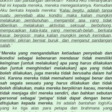
doktrin dan pandangan demikian?’ Ketika Aku menanyakan
hal ini kepada mereka, mereka menegaskannya. Kemudian
Aku berkata kepada mereka: ‘
Kalau begitu, adalah tanp
suatu penyebab atau kondisi maka kalian mungkin
melakukan pembunuhan, mengambil apa yang tidak
diberikan, melakukan aktivitas seksual, berbohong,
mengucapkan kata-kata yang memecah-belah, berkata
kasar, bergosip; maka kalian mungkin penuh kerinduan,
memiliki pikiran berniat buruk, dan menganut pandangan
salah
.’
“
Mereka yang mengandalkan ketiadaan penyebab dan
kondisi sebagai kebenaran mendasar tidak memiliki
keinginan [untuk melakukan] apa yang harus dilakukan
dan [untuk menghindari melakukan] apa yang tidak
boleh dilakukan, juga mereka tidak berusaha dalam hal
ini. Karena mereka tidak memahami sebagai benar dan
sah segala sesuatu yang harus dilakukan dan tidak
boleh dilakukan, maka mereka berpikiran kacau, mereka
tidak menjaga diri mereka sendiri, dan bahkan sebutan
personal sebagai ‘petapa’ tidak dapat dengan benar
ditujukan kepada mereka
. Ini adalah bantahan logisK
yang ke tiga atas para petapa dan brahmana yang