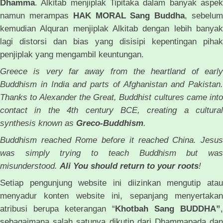
Dhamma
. Alkitab menjiplak Tipitaka dalam banyak aspek
namun merampas
HAK MORAL Sang Buddha
, sebelu
kemudian Alquran menjiplak Alkitab dengan lebih banyak
lagi distorsi dan bias yang disisipi kepentingan pihak
penjiplak yang mengambil keuntungan.
Greece is very far away from the heartland of early
Buddhism in India and parts of Afghanistan and Pakistan.
Thanks to Alexander the Great, Buddhist cultures came into
contact in the 4th century BCE, creating a cultural
synthesis known as
Greco-Buddhism
.
Buddhism reached Rome before it reached China. Jesus
was simply trying to teach Buddhism but was
misunderstood.
Ali You should return to your roots
!
Setiap pengunjung website ini diizinkan mengutip atau
menyadur konten website ini, sepanjang menyertakan
atribusi berupa keterangan “
Khotbah
Sang
BUDDHA”
,
sebagaimana salah satunya dikutip dari Dhammapada dan