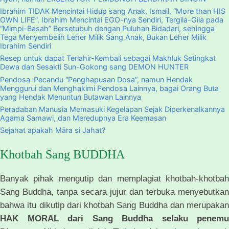
Ibrahim TIDAK Mencintai Hidup sang Anak, Ismail, “More than HIS
OWN LIFE”. Ibrahim Mencintai EGO-nya Sendiri, Tergila-Gila pada
“Mimpi-Basah” Bersetubuh dengan Puluhan Bidadari, sehingga
Tega Menyembelih Leher Milik Sang Anak, Bukan Leher Milik
Ibrahim Sendiri
Resep untuk dapat Terlahir-Kembali sebagai Makhluk Setingkat
Dewa dan Sesakti Sun-Gokong sang DEMON HUNTER
Pendosa-Pecandu “Penghapusan Dosa”, namun Hendak
Menggurui dan Menghakimi Pendosa Lainnya, bagai Orang Buta
yang Hendak Menuntun Butawan Lainnya
Peradaban Manusia Memasuki Kegelapan Sejak Diperkenalkannya
Agama Samawi, dan Meredupnya Era Keemasan
Sejahat apakah Māra si Jahat?
Khotbah Sang BUDDHA
Banyak pihak mengutip dan memplagiat khotbah-khotbah
Sang Buddha, tanpa secara jujur dan terbuka menyebutkan
bahwa itu dikutip dari khotbah Sang Buddha dan merupakan
HAK MORAL dari Sang Buddha selaku penemu