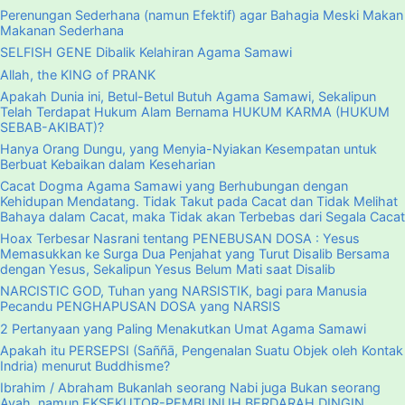
Perenungan Sederhana (namun Efektif) agar Bahagia Meski Makan
Makanan Sederhana
SELFISH GENE Dibalik Kelahiran Agama Samawi
Allah, the KING of PRANK
Apakah Dunia ini, Betul-Betul Butuh Agama Samawi, Sekalipun
Telah Terdapat Hukum Alam Bernama HUKUM KARMA (HUKUM
SEBAB-AKIBAT)?
Hanya Orang Dungu, yang Menyia-Nyiakan Kesempatan untuk
Berbuat Kebaikan dalam Keseharian
Cacat Dogma Agama Samawi yang Berhubungan dengan
Kehidupan Mendatang. Tidak Takut pada Cacat dan Tidak Melihat
Bahaya dalam Cacat, maka Tidak akan Terbebas dari Segala Cacat
Hoax Terbesar Nasrani tentang PENEBUSAN DOSA : Yesus
Memasukkan ke Surga Dua Penjahat yang Turut Disalib Bersama
dengan Yesus, Sekalipun Yesus Belum Mati saat Disalib
NARCISTIC GOD, Tuhan yang NARSISTIK, bagi para Manusia
Pecandu PENGHAPUSAN DOSA yang NARSIS
2 Pertanyaan yang Paling Menakutkan Umat Agama Samawi
Apakah itu PERSEPSI (Saññā, Pengenalan Suatu Objek oleh Kontak
Indria) menurut Buddhisme?
Ibrahim / Abraham Bukanlah seorang Nabi juga Bukan seorang
Ayah, namun EKSEKUTOR-PEMBUNUH BERDARAH DINGIN