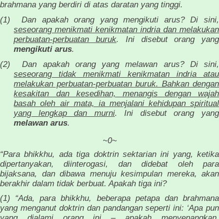
brahmana yang berdiri di atas daratan yang tinggi.
(1)
Dan apakah orang yang mengikuti arus? Di sini
seseorang menikmati kenikmatan indria dan melakukan
perbuatan-perbuatan buruk
. Ini disebut orang yan
mengikuti arus
.
(2)
Dan apakah orang yang melawan arus? Di sini
seseorang tidak menikmati kenikmatan indria atau
melakukan perbuatan-perbuatan buruk. Bahkan dengan
kesakitan dan kesedihan, menangis dengan wajah
basah oleh air mata, ia menjalani kehidupan spiritual
yang lengkap dan murni
. Ini disebut orang yang
melawan arus
.
~0~
“Para bhikkhu, ada tiga doktrin sektarian ini yang, ketika
dipertanyakan, diinterogasi, dan didebat oleh para
bijaksana, dan dibawa menuju kesimpulan mereka, akan
berakhir dalam tidak berbuat. Apakah tiga ini?
(1) “Ada, para bhikkhu, beberapa petapa dan brahmana
yang menganut doktrin dan pandangan seperti ini: ‘Apa pun
yang dialami orang ini – apakah menyenangkan,