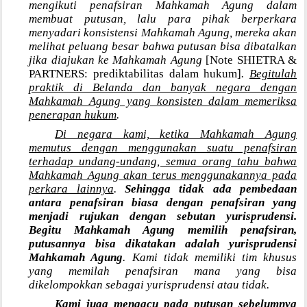
mengikuti penafsiran Mahkamah Agung dalam
membuat putusan, lalu para pihak berperkara
menyadari konsistensi Mahkamah Agung, mereka akan
melihat peluang besar bahwa putusan bisa dibatalkan
jika diajukan ke Mahkamah Agung
[Note SHIETRA &
PARTNERS: prediktabilitas dalam hukum]
.
Begitulah
praktik di Belanda dan banyak negara dengan
Mahkamah Agung yang konsisten dalam memeriksa
penerapan hukum
.
Di negara kami, ketika Mahkamah Agung
memutus dengan menggunakan suatu penafsiran
terhadap undang-undang, semua orang tahu bahwa
Mahkamah Agung akan terus menggunakannya pada
perkara lainnya
.
Sehingga tidak ada pembedaan
antara penafsiran biasa dengan penafsiran yang
menjadi rujukan dengan sebutan yurisprudensi.
Begitu Mahkamah Agung memilih penafsiran,
putusannya bisa dikatakan adalah yurisprudensi
Mahkamah Agung
. Kami tidak memiliki tim khusus
yang memilah penafsiran mana yang bisa
dikelompokkan sebagai yurisprudensi atau tidak.
Kami juga mengacu pada putusan sebelumnya