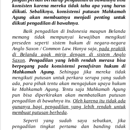
konsisten karena mereka tidak tahu apa yang harus
diikuti. Sebaliknya, konsistensi putusan Mahkamah
Agung akan membuatnya menjadi penting untuk
diikuti pengadilan di bawahnya
.
Baik pengadilan di Indonesia maupun Belanda
memang tidak mempunyai kewajiban mengikuti
preseden seperti sistem hukum di negara-negara
Anglo Saxon / Common Law. Hanya saja,
pada praktik
di Belanda agak mirip dengan di sistem Anglo
Saxon
.
Pengadilan yang lebih rendah merasa bisa
berpegang pada konsistensi penafsiran hukum di
Mahkamah Agung
. Sehingga jika mereka tidak
mengikuti putusan untuk perkara serupa yang sudah
ada, para pihak tentu akan mengajukan upaya hukum
ke Mahkamah Agung. Tentu saja Mahkamah Agung
pun bisa diperkirakan akan membatalkan putusan
pengadilan di bawahnya itu.
Oleh karena itu tidak ada
gunanya bagi pengadilan yang lebih rendah untuk
membuat putusan berbeda
.
Seperti yang sudah saya sebutkan, jika
pengadilan tingkat pertama dan banding tidak