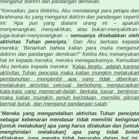
menganut doktrin dan pandangan demikian.
“Kemudian, para bhikkhu, Aku mendatangi para petapa dan
brahmana itu yang menganut doktrin dan pandangan seperti
ini: ‘Apa pun yang dialami orang ini – apakah
menyenangkan, menyakitkan, atau bukan-menyakitkan-
juga-bukan-menyenangkan –
semuanya disebabkan oleh
aktivitas Tuhan pencipta
,’ Dan Aku berkata kepad
mereka: ‘Benarkah bahwa kalian para mulia menganut
doktrin dan pandangan demikian?’ Ketika Aku menanyakan
hal ini kepada mereka, mereka menegaskannya. Kemudian
Aku berkata kepada mereka: ‘
Kalau begitu, adalah karen
aktivitas Tuhan pencipta maka kalian mungkin melakukan
pembunuhan, mengambil apa yang tidak diberikan,
melakukan aktivitas seksual, berbohong, mengucapkan
kata-kata yang memecah-belah, berkata kasar, bergosip;
maka kalian mungkin penuh kerinduan, memiliki pikiran
berniat buruk, dan menganut pandangan salah
.’
“
Mereka yang mengandalkan aktivitas Tuhan pencipta
sebagai kebenaran mendasar tidak memiliki keinginan
[untuk melakukan] apa yang harus dilakukan dan [untuk
menghindari melakukan] apa yang tidak boleh
dilakukan, juga mereka tidak berusaha dalam hal ini.